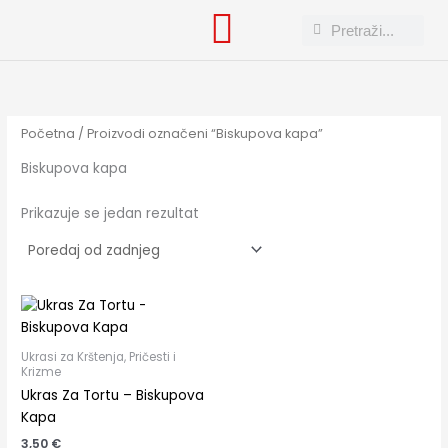
Skip
Search
Search
to
content
Početna
/ Proizvodi označeni “Biskupova kapa”
Biskupova kapa
Prikazuje se jedan rezultat
Ukrasi za Krštenja, Pričesti i
Krizme
Ukras Za Tortu – Biskupova
Kapa
3,50
€