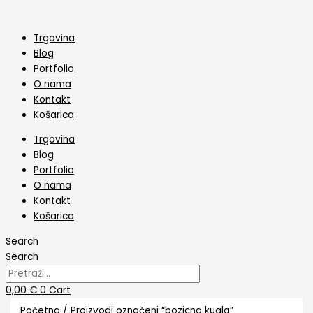
Skip
Poredano
to
po
content
najnovijem
Trgovina
Blog
Portfolio
O nama
Kontakt
Košarica
Trgovina
Blog
Portfolio
O nama
Kontakt
Košarica
Search
Search
0,00
€
0
Cart
Početna
/ Proizvodi označeni “bozicna kugla”