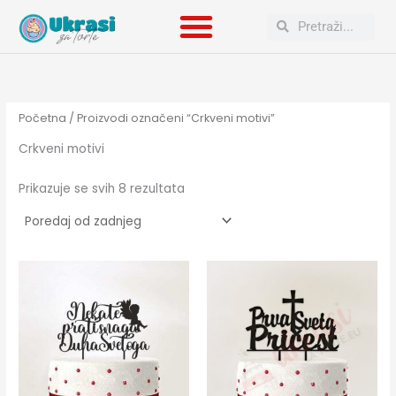
Poredano
Skip
po
Search
Search
to
najnovijem
content
Početna
/ Proizvodi označeni “Crkveni motivi”
Crkveni motivi
Prikazuje se svih 8 rezultata