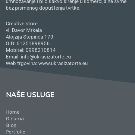
umnožavanje i bilo kakvo širenje u komercijalne svrhe
bez pismenog dopuštenja tvrtke.
Creative store
vl. Davor Mrkela
Alojzija Stepinca 170
OIB: 61251898956
Mobitel: 0998210814
Email: info@ukrasizatorte.eu
Web trgovina: www.ukrasizatorte.eu
NAŠE USLUGE
Home
O nama
Blog
Portfolio