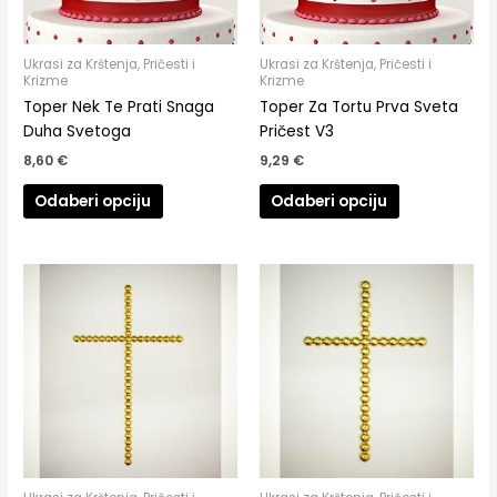
Ukrasi za Krštenja, Pričesti i
Ukrasi za Krštenja, Pričesti i
Krizme
Krizme
Toper Nek Te Prati Snaga
Toper Za Tortu Prva Sveta
Duha Svetoga
Pričest V3
8,60
€
9,29
€
Odaberi opciju
Odaberi opciju