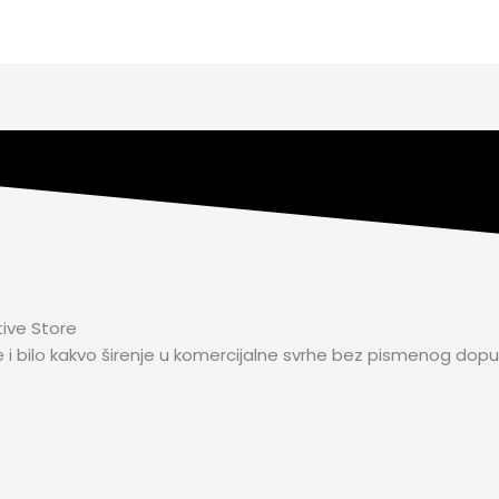
tive Store
e i bilo kakvo širenje u komercijalne svrhe bez pismenog dopu