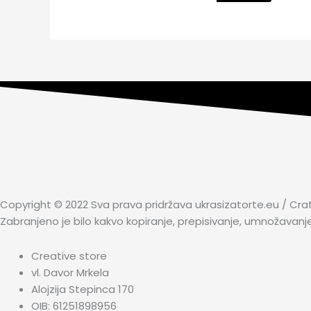
Copyright © 2022 Sva prava pridržava ukrasizatorte.eu / Cra
Zabranjeno je bilo kakvo kopiranje, prepisivanje, umnožavanj
Creative store
vl. Davor Mrkela
Alojzija Stepinca 170
OIB: 61251898956