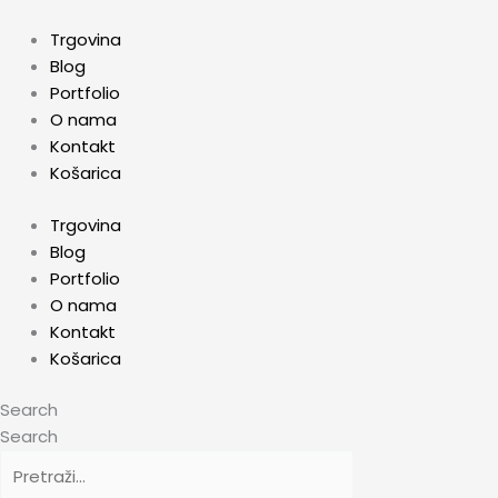
Skip
to
Trgovina
content
Blog
Portfolio
O nama
Kontakt
Košarica
Trgovina
Blog
Portfolio
O nama
Kontakt
Košarica
Search
Search