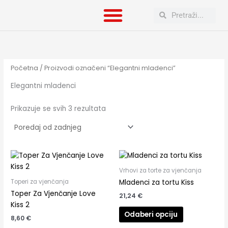
Poredano
Skip
po
Search
Search
to
najnovijem
content
Početna
/ Proizvodi označeni “Elegantni mladenci”
Elegantni mladenci
Prikazuje se svih 3 rezultata
Vrhovi za torte za vjenčanja
Toperi za vjenčanja
Mladenci za tortu Kiss
Toper Za Vjenčanje Love
21,24
€
Kiss 2
Odaberi opciju
8,60
€