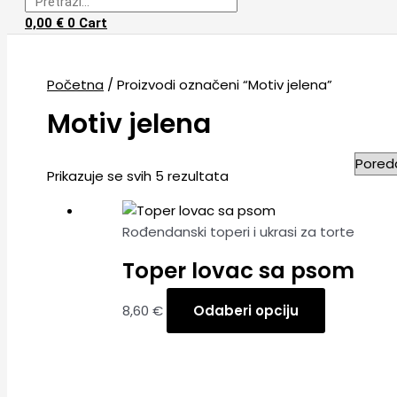
0,00
€
0
Cart
Početna
/ Proizvodi označeni “Motiv jelena”
Motiv jelena
Prikazuje se svih 5 rezultata
Rođendanski toperi i ukrasi za torte
Toper lovac sa psom
8,60
€
Odaberi opciju