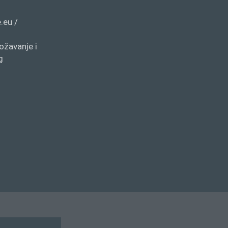
.eu /
ožavanje i
g