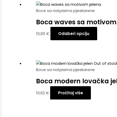
Boce sa natpisima pjeskarene
Boca waves sa motivom 
10,00
€
Odaberi opciju
Out of stoc
Boce sa natpisima pjeskarene
Boca modern lovačka je
10,62
€
Pročitaj više