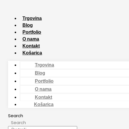
Skip
Poredano
to
po
content
najnovijem
Trgovina
Blog
Portfolio
O nama
Kontakt
Košarica
Trgovina
Blog
Portfolio
O nama
Kontakt
Košarica
Search
Search