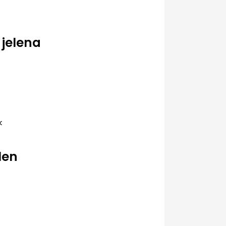
jelena
k
len