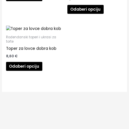
Odaberi opciju
Rođendanski toperi i ukrasi za
torte
Toper za lovce dobra kob
8,60
€
Odaberi opciju