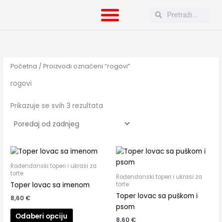
Poredano
Skip
po
Search
Search
to
najnovijem
content
Početna
/ Proizvodi označeni “rogovi”
rogovi
Prikazuje se svih 3 rezultata
Rođendanski toperi i ukrasi za
torte
Rođendanski toperi i ukrasi za
torte
Toper lovac sa imenom
Toper lovac sa puškom i
8,60
€
psom
Odaberi opciju
8,60
€