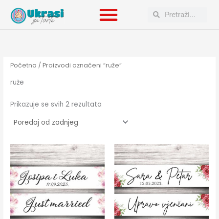
Poredano
Skip
po
Search
Search
to
najnovijem
content
Početna
/ Proizvodi označeni “ruže”
ruže
Prikazuje se svih 2 rezultata