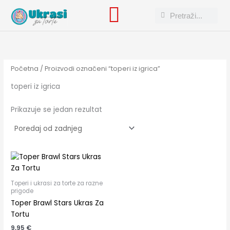
Skip
Search
Search
to
content
Početna
/ Proizvodi označeni “toperi iz igrica”
toperi iz igrica
Prikazuje se jedan rezultat
Toperi i ukrasi za torte za razne
prigode
Toper Brawl Stars Ukras Za
Tortu
9,95
€