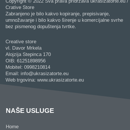
Copyright © 2022 Sva prava pridržava ukrasizatorte.eu /
Crative Store
Zabranjeno je bilo kakvo kopiranje, prepisivanje,
umnožavanje i bilo kakvo širenje u komercijalne svrhe
bez pismenog dopuštenja tvrtke.
Creative store
vl. Davor Mrkela
Alojzija Stepinca 170
OIB: 61251898956
Mobitel: 0998210814
Email: info@ukrasizatorte.eu
Web trgovina: www.ukrasizatorte.eu
NAŠE USLUGE
Home