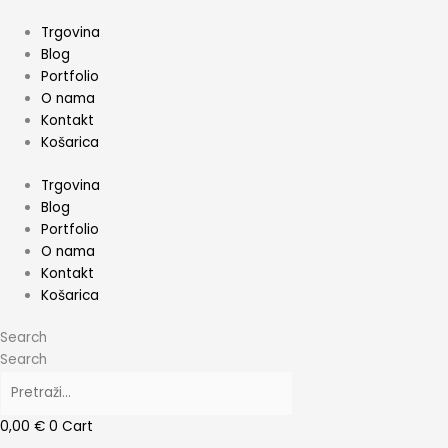
Skip
to
Trgovina
content
Blog
Portfolio
O nama
Kontakt
Košarica
Trgovina
Blog
Portfolio
O nama
Kontakt
Košarica
Search
Search
0,00
€
0
Cart