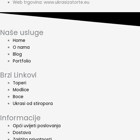
Web trgovina: www.ukrasizatorte.eu
Naše usluge
Home
O nama
Blog
Portfolio
Brzi Linkovi
Toperi
Modlice
Boce
Ukrasi od stiropora
Informacije
Opći uvijeti poslovanja
Dostava
Zaštita privatnosti