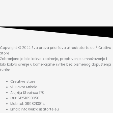
Copyright © 2022 Sva prava pridržava ukrasizatorte.eu / Crative
Store
Zabranjeno je bilo kakvo kopiranje, prepisivanje, umnožavanje i
bilo kakvo širenje u komercijalne svrhe bez pismenog dopuštenja
tvrtke.
Creative store
vl. Davor Mrkela
Alojzija Stepinca 170
OIB: 61251898956
Mobitel: 0998210814
Email: info@ukrasizatorte.eu