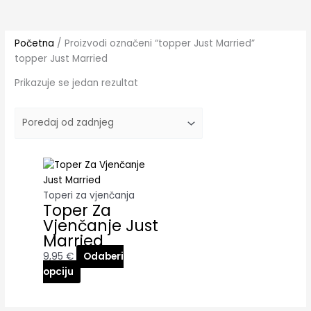
Početna
/ Proizvodi označeni “topper Just Married”
topper Just Married
Prikazuje se jedan rezultat
Toperi za vjenčanja
Toper Za
Vjenčanje Just
Married
9,95
€
Odaberi
opciju