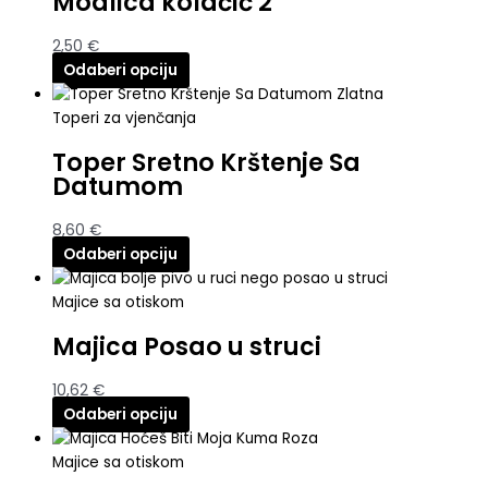
Modlica kolačić 2
2,50
€
Odaberi opciju
Toperi za vjenčanja
Toper Sretno Krštenje Sa
Datumom
8,60
€
Odaberi opciju
Majice sa otiskom
Majica Posao u struci
10,62
€
Odaberi opciju
Majice sa otiskom