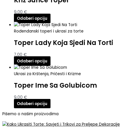
Križ Sunce Toper
9,00
€
Odaberi opciju
Rođendanski toperi i ukrasi za torte
Toper Lady Koja Sjedi Na Torti
7,00
€
Odaberi opciju
Ukrasi za Krštenja, Pričesti i Krizme
Toper Ime Sa Golubicom
9,00
€
Odaberi opciju
Pišemo o našim proizvodima