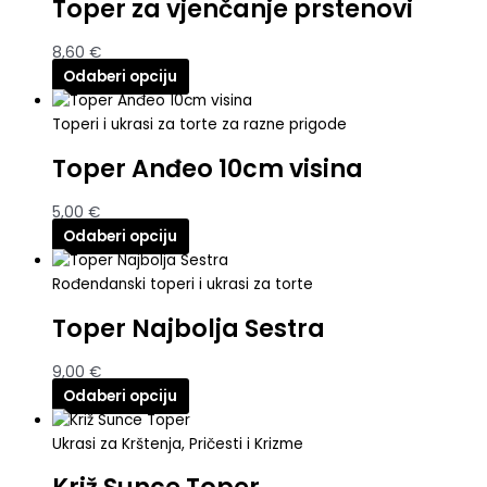
Toper za vjenčanje prstenovi
8,60
€
Odaberi opciju
Toperi i ukrasi za torte za razne prigode
Toper Anđeo 10cm visina
5,00
€
Odaberi opciju
Rođendanski toperi i ukrasi za torte
Toper Najbolja Sestra
9,00
€
Odaberi opciju
Ukrasi za Krštenja, Pričesti i Krizme