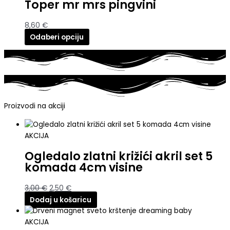
Toper mr mrs pingvini
8,60
€
Odaberi opciju
Proizvodi na akciji
AKCIJA
Ogledalo zlatni križići akril set 5
komada 4cm visine
3,00
€
2,50
€
Dodaj u košaricu
AKCIJA