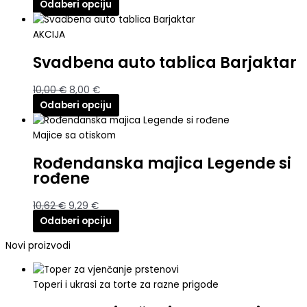
Odaberi opciju
AKCIJA
Svadbena auto tablica Barjaktar
10,00
€
8,00
€
Odaberi opciju
Majice sa otiskom
Rođendanska majica Legende si
rođene
10,62
€
9,29
€
Odaberi opciju
Novi proizvodi
Toperi i ukrasi za torte za razne prigode