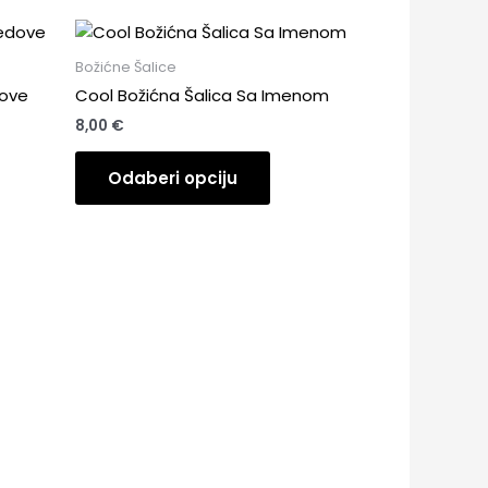
Božićne Šalice
dove
Cool Božićna Šalica Sa Imenom
8,00
€
Odaberi opciju