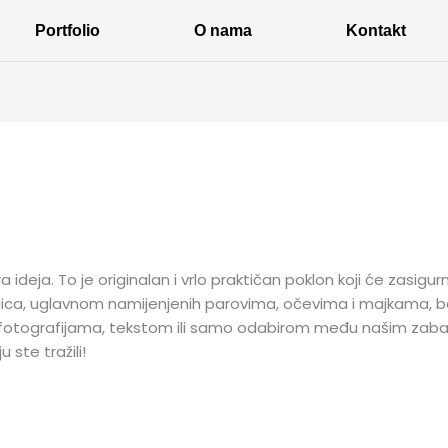
Portfolio
O nama
Kontakt
a ideja. To je originalan i vrlo praktičan poklon koji će zasigu
lica, uglavnom namijenjenih parovima, očevima i majkama, ba
ati fotografijama, tekstom ili samo odabirom među našim zaba
ste tražili!