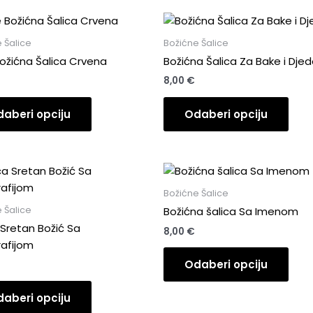
 Šalice
Božićne Šalice
ožićna Šalica Crvena
Božićna Šalica Za Bake i Dje
8,00
€
aberi opciju
Odaberi opciju
Božićne Šalice
 Šalice
Božićna šalica Sa Imenom
 Sretan Božić Sa
8,00
€
afijom
Odaberi opciju
aberi opciju