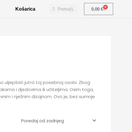
Search
Search
0
Cart
Košarica
0,00
€
rno uljepšati jutra toj posebnoj osobi. Zbog
kama i djedovima ili učiteljima. Osim toga,
vnim i nježnim dizajnom. Ovo je, bez sumnje