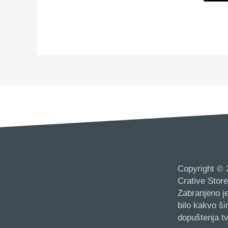
Copyright © 
Crative Store
Zabranjeno je
bilo kakvo š
dopuštenja tv