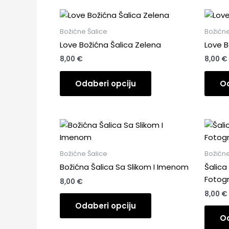
Božićne Šalice
Božićne
Love Božićna Šalica Zelena
Love B
8,00
€
8,00
€
Odaberi opciju
Od
Božićne Šalice
Božićne
Božićna Šalica Sa Slikom I Imenom
Šalica
Fotogr
8,00
€
8,00
€
Odaberi opciju
Od