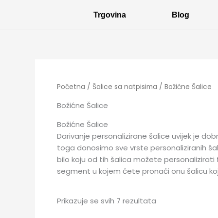
Poredano
Skip
po
Trgovina
Blog
to
najnovijem
content
Početna
/
Šalice sa natpisima
/ Božićne Šalice
Božićne Šalice
Božićne Šalice
Darivanje personalizirane šalice uvijek je dobr
toga donosimo sve vrste personaliziranih ša
bilo koju od tih šalica možete personalizir
segment u kojem ćete pronaći onu šalicu koju 
Prikazuje se svih 7 rezultata