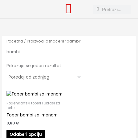
Skip
Search
Search
to
content
Početna
/ Proizvodi označeni “bambi”
bambi
Prikazuje se jedan rezultat
Rođendanski toperi i ukrasi za
torte
Toper bambi sa imenom
8,60
€
Odaberi opciju