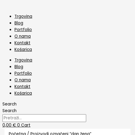
Skip
Poredano
to
po
content
najnovijem
Trgovina
Blog
Portfolio
O nama
Kontakt
Košarica
Trgovina
Blog
Portfolio
O nama
Kontakt
Košarica
Search
Search
0,00
€
0
Cart
Početna
/ Proizvodi označeni “dan žena”