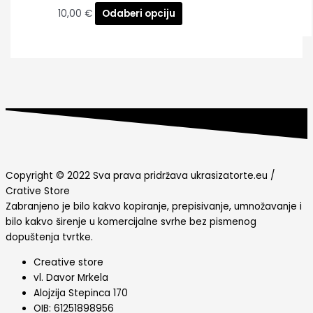
10,00
€
Odaberi opciju
Copyright © 2022 Sva prava pridržava ukrasizatorte.eu /
Crative Store
Zabranjeno je bilo kakvo kopiranje, prepisivanje, umnožavanje i
bilo kakvo širenje u komercijalne svrhe bez pismenog
dopuštenja tvrtke.
Creative store
vl. Davor Mrkela
Alojzija Stepinca 170
OIB: 61251898956