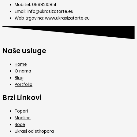
Mobitel: 0998210814
Email: info@ukrasizatorte.eu
Web trgovina: www.ukrasizatorte.eu
Naše usluge
Home
O nama
Blog
Portfolio
Brzi Linkovi
Toperi
Modlice
Boce
Ukrasi od stiropora