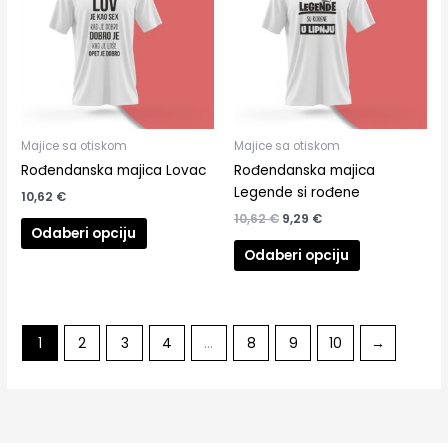
10,62 €.
više
više
varijanti.
varijanti.
Opcije
Opcije
se
se
mogu
mogu
odabrati
odabrati
na
na
Majice sa otiskom
Majice sa otiskom
stranici
stranici
Rođendanska majica Lovac
Rođendanska majica
proizvoda
proizvoda
Legende si rođene
10,62
€
10,62
€
9,29
€
Odaberi opciju
Odaberi opciju
1
2
3
4
…
8
9
10
→