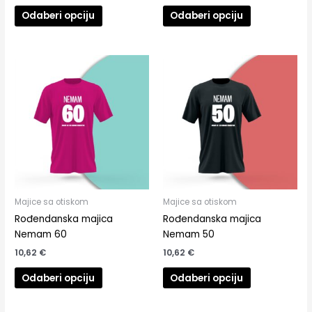
Odaberi opciju
Odaberi opciju
Ovaj
Ovaj
proizvod
proizvod
ima
ima
više
više
varijanti.
varijanti.
Opcije
Opcije
se
se
mogu
mogu
odabrati
odabrati
na
na
Majice sa otiskom
Majice sa otiskom
stranici
stranici
Rođendanska majica
Rođendanska majica
proizvoda
proizvoda
Nemam 60
Nemam 50
10,62
€
10,62
€
Odaberi opciju
Odaberi opciju