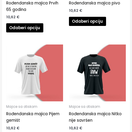
stranici
stranici
Rođendanska majica Prvih
Rođendanska majica pivo
proizvoda
proizvoda
65 godina
10,62
€
10,62
€
Odaberi opciju
Odaberi opciju
Ovaj
Ovaj
proizvod
proizvod
ima
ima
više
više
varijanti.
varijanti.
Opcije
Opcije
se
se
mogu
mogu
odabrati
odabrati
na
na
Majice sa otiskom
Majice sa otiskom
stranici
stranici
Rođendanska majica Pijem
Rođendanska majica Nitko
proizvoda
proizvoda
gemišt
nije savršen
10,62
€
10,62
€