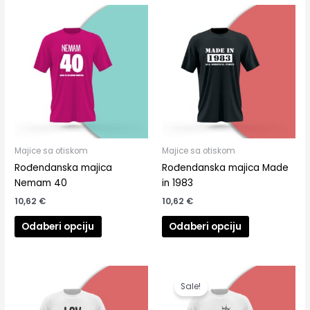
Ovaj
Ovaj
proizvod
proizvod
ima
ima
više
više
varijanti.
varijanti.
Opcije
Opcije
se
se
mogu
mogu
odabrati
odabrati
na
na
Majice sa otiskom
Majice sa otiskom
stranici
stranici
Rođendanska majica
Rođendanska majica Made
proizvoda
proizvoda
Nemam 40
in 1983
10,62
€
10,62
€
Odaberi opciju
Odaberi opciju
Izvorna
Trenutna
Ovaj
Ovaj
cijena
cijena
proizvod
proizvod
Sale!
bila
je:
ima
ima
je:
9,29 €.