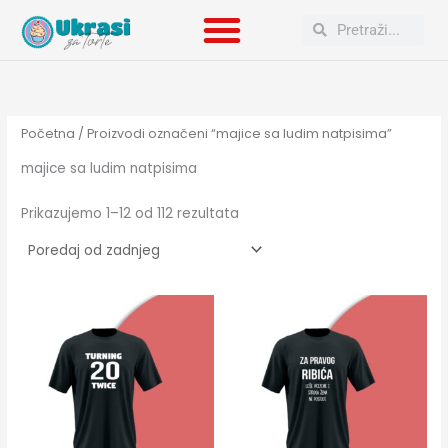
Poredano
Skip
po
Search
Search
to
najnovijem
content
Početna
/ Proizvodi označeni “majice sa ludim natpisima”
majice sa ludim natpisima
Prikazujemo 1–12 od 112 rezultata
Ovaj
Ovaj
proizvod
proizvod
ima
ima
više
više
varijanti.
varijanti.
Opcije
Opcije
se
se