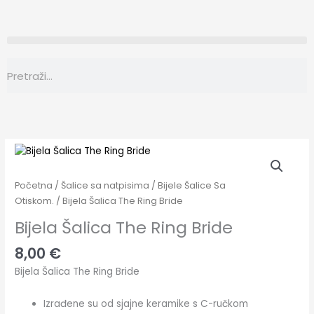
Skip
to
content
Search
Search
Bijela
Šalica
The
Početna
/
Šalice sa natpisima
/
Bijele Šalice Sa
Ring
Otiskom.
/ Bijela Šalica The Ring Bride
Bride
Bijela Šalica The Ring Bride
količina
8,00
€
Bijela Šalica The Ring Bride
Izrađene su od sjajne keramike s C-ručkom