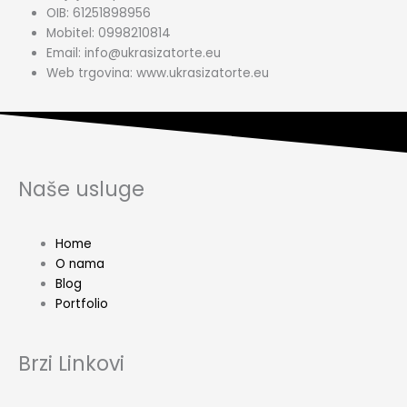
OIB: 61251898956
Mobitel: 0998210814
Email: info@ukrasizatorte.eu
Web trgovina: www.ukrasizatorte.eu
Naše usluge
Home
O nama
Blog
Portfolio
Brzi Linkovi