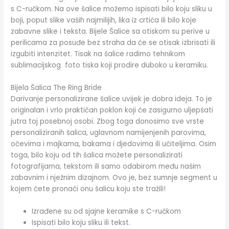
s C-ručkom. Na ove šalice možemo ispisati bilo koju sliku u
boji, poput slike vaših najmilijih, lika iz crtića ili bilo koje
zabavne slike i teksta. Bijele Šalice sa otiskom su perive u
perilicama za posuđe bez straha da će se otisak izbrisati ili
izgubiti intenzitet. Tisak na šalice radimo tehnikom
sublimacijskog foto tiska koji prodire duboko u keramiku.
Bijela Šalica The Ring Bride
Darivanje personalizirane šalice uvijek je dobra ideja. To je
originalan i vrlo praktičan poklon koji će zasigurno uljepšati
jutra toj posebnoj osobi. Zbog toga donosimo sve vrste
personaliziranih šalica, uglavnom namijenjenih parovima,
očevima i majkama, bakama i djedovima ili učiteljima. Osim
toga, bilo koju od tih šalica možete personalizirati
fotografijama, tekstom ili samo odabirom među našim
zabavnim i nježnim dizajnom. Ovo je, bez sumnje segment u
kojem ćete pronaći onu šalicu koju ste tražili!
Izrađene su od sjajne keramike s C-ručkom
Ispisati bilo koju sliku ili tekst.