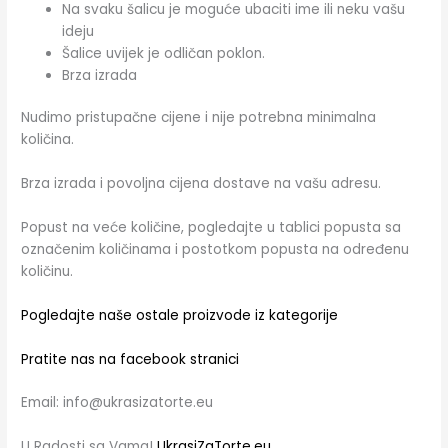
Na svaku šalicu je moguće ubaciti ime ili neku vašu
ideju
Šalice uvijek je odličan poklon.
Brza izrada
Nudimo pristupačne cijene i nije potrebna minimalna
količina.
Brza izrada i povoljna cijena dostave na vašu adresu.
Popust na veće količine, pogledajte u tablici popusta sa
označenim količinama i postotkom popusta na određenu
količinu.
Pogledajte naše ostale proizvode iz kategorije
Pratite nas na facebook stranici
Email: info@ukrasizatorte.eu
U Radosti sa Vama!
UkrasiZaTorte.eu