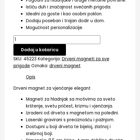
Pogodni za hladnjake i druge metalne površine.
Ističu duh i značajnost svečanih prigoda.
Idealni za goste i kao osobni poklon.
Dodaju poseban i trajan dodir u dom.
Mogućnost personalizacije.
Dodaj u košaricu
SKU:
45223
Kategorija:
Drveni magneti za sve
prigode
Oznaka:
drveni magnet
Opis
Drveni magnet za vjenčanje elegant
Magneti za hladnjak sa motivima za sveto
krštenje, svetu pričest, krizmu i vjenčanja.
Izrađeni od drveta s magnetom na poleđini.
Laserski gravirani s preciznošću i pažnjom.
Dostupni u boji drveta te bijeloj, zlatnoj i
srebrnoj boji.