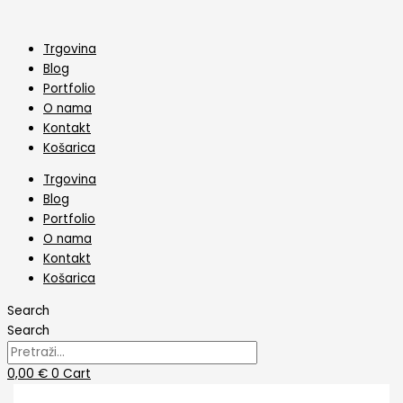
Skip
Drveni
to
magnet
content
za
Trgovina
vjenčanje
Blog
elegant
Portfolio
količina
O nama
Kontakt
Košarica
Trgovina
Blog
Portfolio
O nama
Kontakt
Košarica
Search
Search
0,00
€
0
Cart