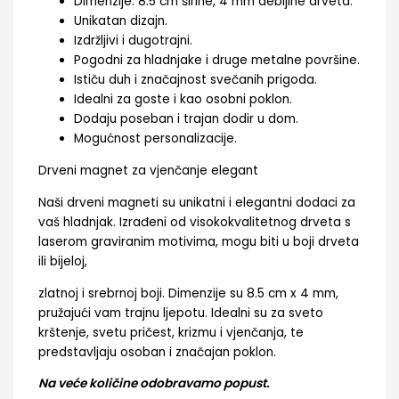
Dimenzije: 8.5 cm širine, 4 mm debljine drveta.
Unikatan dizajn.
Izdržljivi i dugotrajni.
Pogodni za hladnjake i druge metalne površine.
Ističu duh i značajnost svečanih prigoda.
Idealni za goste i kao osobni poklon.
Dodaju poseban i trajan dodir u dom.
Mogućnost personalizacije.
Drveni magnet za vjenčanje elegant
Naši drveni magneti su unikatni i elegantni dodaci za
vaš hladnjak. Izrađeni od visokokvalitetnog drveta s
laserom graviranim motivima, mogu biti u boji drveta
ili bijeloj,
zlatnoj i srebrnoj boji. Dimenzije su 8.5 cm x 4 mm,
pružajući vam trajnu ljepotu. Idealni su za sveto
krštenje, svetu pričest, krizmu i vjenčanja, te
predstavljaju osoban i značajan poklon.
Na veće količine odobravamo popust.