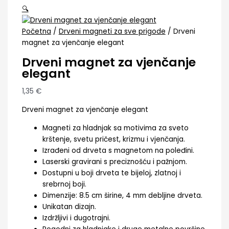
🔍
Početna
/
Drveni magneti za sve prigode
/ Drveni
magnet za vjenčanje elegant
Drveni magnet za vjenčanje
elegant
1,35
€
Drveni magnet za vjenčanje elegant
Magneti za hladnjak sa motivima za sveto
krštenje, svetu pričest, krizmu i vjenčanja.
Izrađeni od drveta s magnetom na poleđini.
Laserski gravirani s preciznošću i pažnjom.
Dostupni u boji drveta te bijeloj, zlatnoj i
srebrnoj boji.
Dimenzije: 8.5 cm širine, 4 mm debljine drveta.
Unikatan dizajn.
Izdržljivi i dugotrajni.