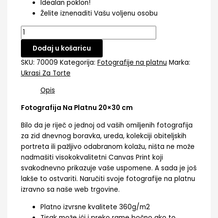
Idealan poklon!
Želite iznenaditi Vašu voljenu osobu
Dodaj u košaricu
SKU:
70009
Kategorija:
Fotografije na platnu
Marka:
Ukrasi Za Torte
Opis
Fotografija Na Platnu 20×30 cm
Bilo da je riječ o jednoj od vaših omiljenih fotografija
za zid dnevnog boravka, ureda, kolekciji obiteljskih
portreta ili pažljivo odabranom kolažu, ništa ne može
nadmašiti visokokvalitetni Canvas Print koji
svakodnevno prikazuje vaše uspomene. A sada je još
lakše to ostvariti. Naručiti svoje fotografije na platnu
izravno sa naše web trgovine.
Platno izvrsne kvalitete 360g/m2
Tisak može ići i preko rame bočno ako to