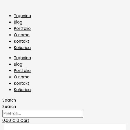
Skip
Fotografija
to
Na
content
Platnu
Trgovina
20x30
Blog
cm
Portfolio
količina
O nama
Kontakt
Košarica
Trgovina
Blog
Portfolio
O nama
Kontakt
Košarica
Search
Search
0,00
€
0
Cart