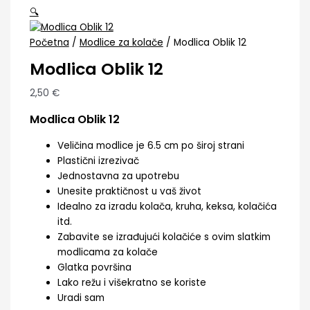
🔍
Početna
/
Modlice za kolače
/ Modlica Oblik 12
Modlica Oblik 12
2,50
€
Modlica Oblik 12
Veličina modlice je 6.5 cm po široj strani
Plastični izrezivač
Jednostavna za upotrebu
Unesite praktičnost u vaš život
Idealno za izradu kolača, kruha, keksa, kolačića
itd.
Zabavite se izrađujući kolačiće s ovim slatkim
modlicama za kolače
Glatka površina
Lako režu i višekratno se koriste
Uradi sam