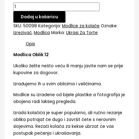
Dodaj u košaricu
SKU:
50098
Kategorija:
Modlice za kolače
Oznake:
Izrezivač
,
Modlica
Marka:
Ukrasi Za Torte
Opis
Modlica Oblik 12
Ukoliko želite nešto veću ili manju javite nam se prije
kupovine za dogovor.
Izrađujemo ih u svim oblicima i veličinama.
Modlice su izrađene od bijele plastike a fotografija je
obojena radi lakšeg pregleda.
Izrada kolačića je super popularno, ali ručno rezanje
oblika potrajat će dugo i završit ćete s neravnim
slojevima. Rezači kolača za kekse ubrzat će vas
postupak pečenja i ukrašavanja.