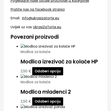
Pogledajte naše ostale proizvode iz kategorije
Pratite nas na facebook stranici
Email:
info@ukrasizatorte.eu
Uvijek uz vas
UkrasiZaTorte.eu
Povezani proizvodi
Modlice za kolače
Modlica izrezivač za kolače HP
2,50
€
Odaberi opciju
Modlice za kolače
Modlica mladenci 2
2,50
€
Odaberi opciju