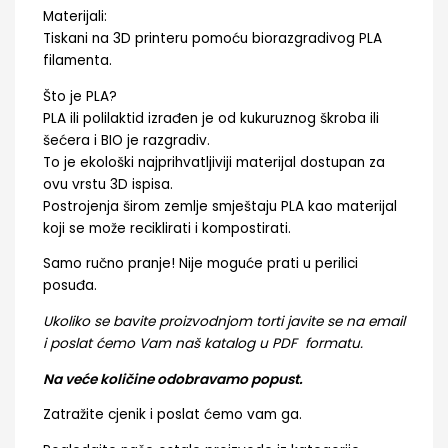
Materijali:
Tiskani na 3D printeru pomoću biorazgradivog PLA
filamenta.
Što je PLA?
PLA ili polilaktid izrađen je od kukuruznog škroba ili
šećera i BIO je razgradiv.
To je ekološki najprihvatljiviji materijal dostupan za
ovu vrstu 3D ispisa.
Postrojenja širom zemlje smještaju PLA kao materijal
koji se može reciklirati i kompostirati.
Samo ručno pranje! Nije moguće prati u perilici
posuđa.
Ukoliko se bavite proizvodnjom torti javite se na email
i poslat ćemo Vam naš katalog u PDF formatu.
Na veće količine odobravamo popust.
Zatražite cjenik i poslat ćemo vam ga.