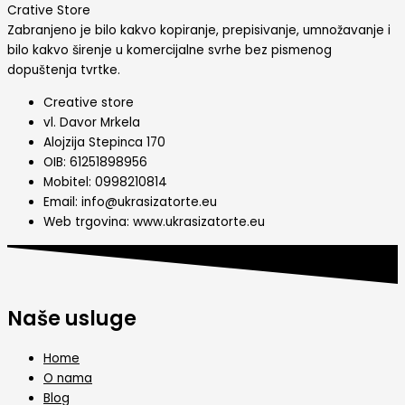
Crative Store
Zabranjeno je bilo kakvo kopiranje, prepisivanje, umnožavanje i
bilo kakvo širenje u komercijalne svrhe bez pismenog
dopuštenja tvrtke.
Creative store
vl. Davor Mrkela
Alojzija Stepinca 170
OIB: 61251898956
Mobitel: 0998210814
Email: info@ukrasizatorte.eu
Web trgovina: www.ukrasizatorte.eu
Naše usluge
Home
O nama
Blog