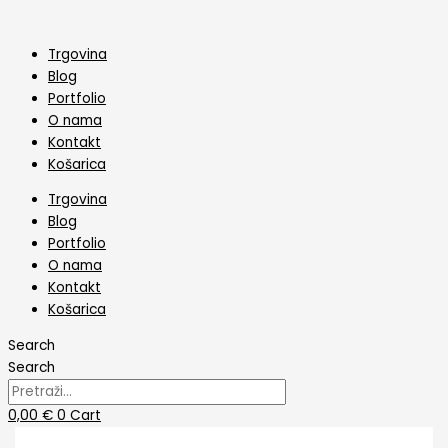
Skip
Modlica
to
Oblik
content
12
Trgovina
količina
Blog
Portfolio
O nama
Kontakt
Košarica
Trgovina
Blog
Portfolio
O nama
Kontakt
Košarica
Search
Search
0,00
€
0
Cart