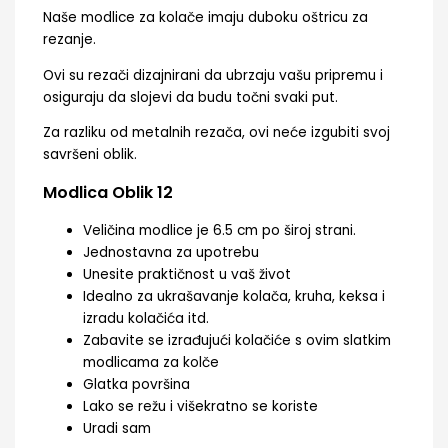
Naše modlice za kolače imaju duboku oštricu za
rezanje.
Ovi su rezači dizajnirani da ubrzaju vašu pripremu i
osiguraju da slojevi da budu točni svaki put.
Za razliku od metalnih rezača, ovi neće izgubiti svoj
savršeni oblik.
Modlica Oblik 12
Veličina modlice je 6.5 cm po široj strani.
Jednostavna za upotrebu
Unesite praktičnost u vaš život
Idealno za ukrašavanje kolača, kruha, keksa i
izradu kolačića itd.
Zabavite se izrađujući kolačiće s ovim slatkim
modlicama za kolče
Glatka površina
Lako se režu i višekratno se koriste
Uradi sam