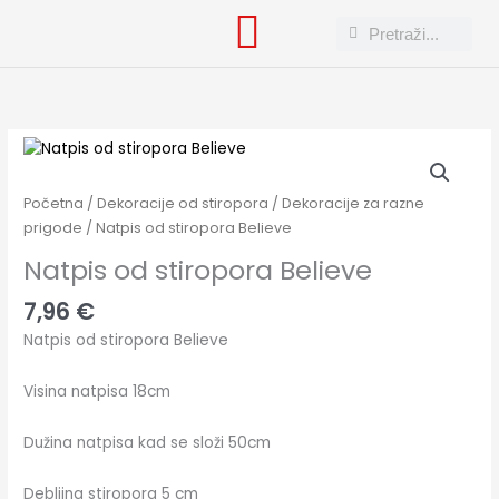
Skip
Search
Search
to
content
Natpis
od
stiropora
Početna
/
Dekoracije od stiropora
/
Dekoracije za razne
Believe
prigode
/ Natpis od stiropora Believe
količina
Natpis od stiropora Believe
7,96
€
Natpis od stiropora Believe
Visina natpisa 18cm
Dužina natpisa kad se složi 50cm
Debljina stiropora 5 cm