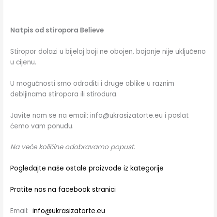
Natpis od stiropora Believe
Stiropor dolazi u bijeloj boji ne obojen, bojanje nije uključeno
u cijenu.
U mogućnosti smo odraditi i druge oblike u raznim
debljinama stiropora ili stirodura.
Javite nam se na email: info@ukrasizatorte.eu i poslat
ćemo vam ponudu.
Na veće količine odobravamo popust.
Pogledajte naše ostale proizvode iz kategorije
Pratite nas na facebook stranici
Email:
info@ukrasizatorte.eu