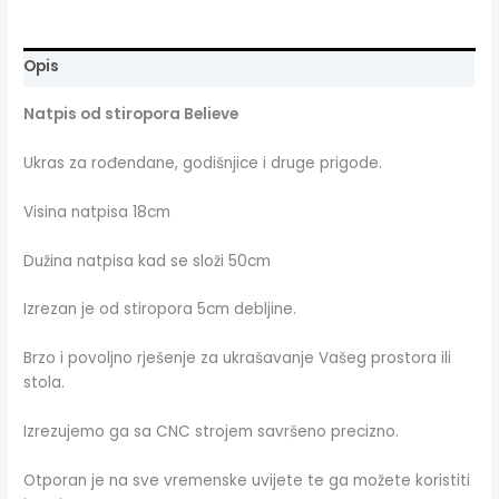
Opis
Natpis od stiropora Believe
Ukras za rođendane, godišnjice i druge prigode.
Visina natpisa 18cm
Dužina natpisa kad se složi 50cm
Izrezan je od stiropora 5cm debljine.
Brzo i povoljno rješenje za ukrašavanje Vašeg prostora ili
stola.
Izrezujemo ga sa CNC strojem savršeno precizno.
Otporan je na sve vremenske uvijete te ga možete koristiti