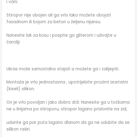
i vani.
Stiropor nije obojen ali ga vrlo lako možete obojati
fasadnom ili bojom za beton u željenu nijansu.
Nanesite lak za kosu i pospite ga gliterom i uživajte u
čaroliji.
Ukras može samostalno stajati a možete ga i zalijepiti.
Montaža je vrlo jednostavna , upotrijebite prozirni acetatni
(kiseli) silikon.
On je vrlo povoljan i jako dobro drži. Nanesite ga u točkama
ne u linijama po stiroporu, stiropor lagano prislonite na zid,
udarite ga par puta lagano dlanom da ga ne udubite da se
silikon raširi.