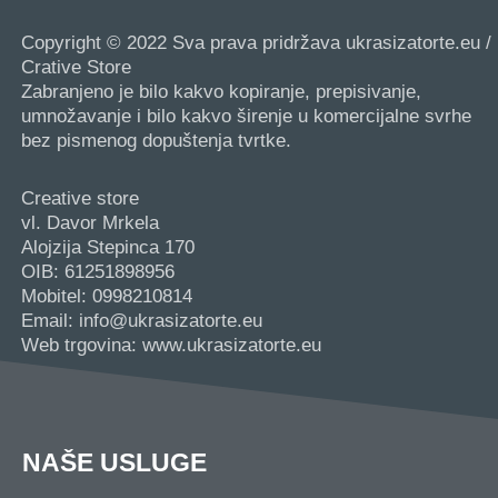
Copyright © 2022 Sva prava pridržava ukrasizatorte.eu /
Crative Store
Zabranjeno je bilo kakvo kopiranje, prepisivanje,
umnožavanje i bilo kakvo širenje u komercijalne svrhe
bez pismenog dopuštenja tvrtke.
Creative store
vl. Davor Mrkela
Alojzija Stepinca 170
OIB: 61251898956
Mobitel: 0998210814
Email: info@ukrasizatorte.eu
Web trgovina: www.ukrasizatorte.eu
NAŠE USLUGE