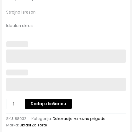
Strojno izrezan.
Idealan ukras
Dodaj u košaricu
SKU:
88032
Kategorija:
Dekoracije za razne prigode
Marka:
Ukrasi Za Torte