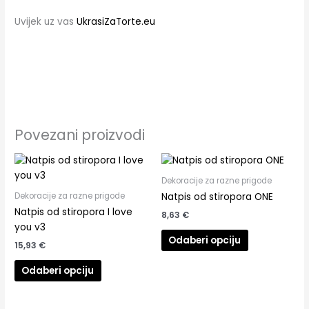
Uvijek uz vas
UkrasiZaTorte.eu
Povezani proizvodi
Dekoracije za razne prigode
Dekoracije za razne prigode
Natpis od stiropora ONE
Natpis od stiropora I love
8,63
€
you v3
Odaberi opciju
15,93
€
Odaberi opciju