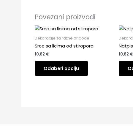
Povezani proizvodi
Dekoracije za razne prigode
Dekorac
Srce sa licima od stiropora
Natpis
10,62
€
10,62
Odaberi opciju
Od