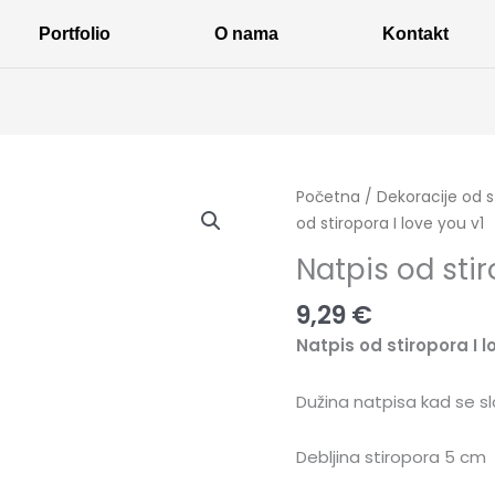
Portfolio
O nama
Kontakt
Natpis
Početna
/
Dekoracije od s
od
od stiropora I love you v1
stiropora
Natpis od stir
I
love
9,29
€
you
Natpis od stiropora I l
v1
količina
Dužina natpisa kad se sl
Debljina stiropora 5 cm