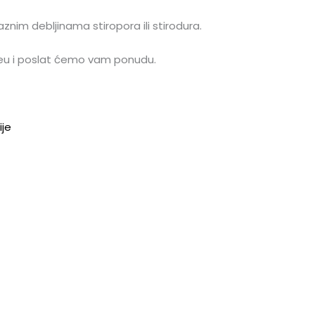
znim debljinama stiropora ili stirodura.
.eu i poslat ćemo vam ponudu.
ije