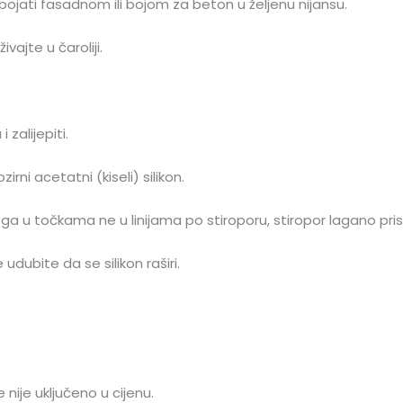
obojati fasadnom ili bojom za beton u željenu nijansu.
vajte u čaroliji.
zalijepiti.
rni acetatni (kiseli) silikon.
e ga u točkama ne u linijama po stiroporu, stiropor lagano pris
dubite da se silikon raširi.
e nije uključeno u cijenu.