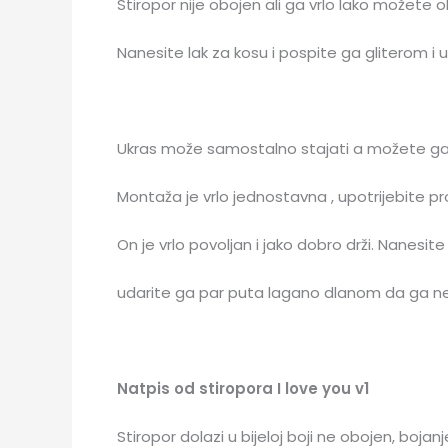
Stiropor nije obojen ali ga vrlo lako možete 
Nanesite lak za kosu i pospite ga gliterom i uži
Ukras može samostalno stajati a možete ga i 
Montaža je vrlo jednostavna , upotrijebite prozi
On je vrlo povoljan i jako dobro drži. Nanesit
udarite ga par puta lagano dlanom da ga ne u
Natpis od stiropora I love you v1
Stiropor dolazi u bijeloj boji ne obojen, bojanj