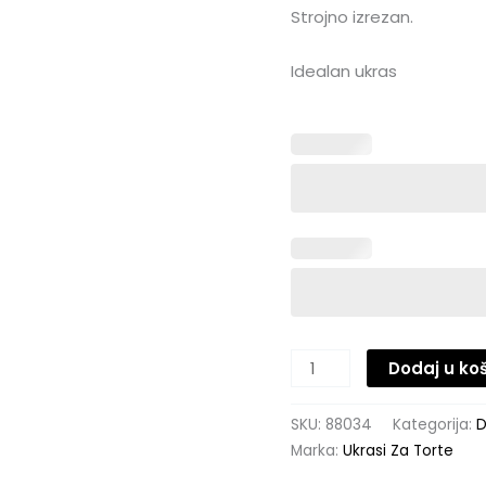
Strojno izrezan.
Idealan ukras
Dodaj u ko
SKU:
88034
Kategorija:
D
Marka:
Ukrasi Za Torte