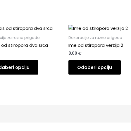
ije za razne prigode
Dekoracije za razne prigode
 od stiropora dva srca
Ime od stiropora verzija 2
€
8,00
€
aberi opciju
Odaberi opciju