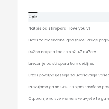
Opis
Natpis od stiropora I love you v1
Ukras za rođendane, godišnjice i druge prigo
Dužina natpisa kad se složi 47 x 47cm
Izrezan je od stiropora 5cm debljine.
Brzo i povoljno rješenje za ukrašavanje Vašeg 
Izrezujemo ga sa CNC strojem savršeno prec
Otporan je na sve vremenske uvijete te ga mož