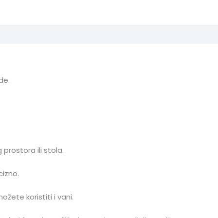
de.
prostora ili stola.
izno.
ete koristiti i vani.