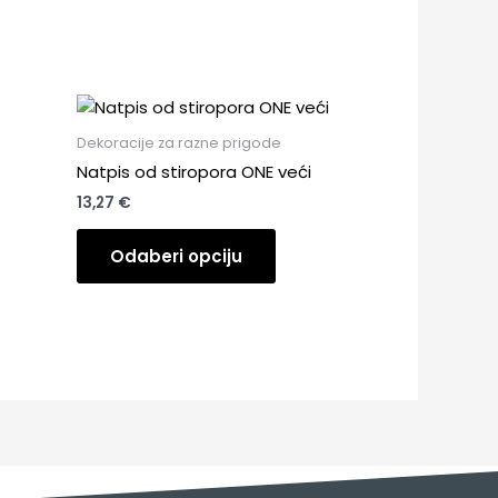
Dekoracije za razne prigode
Natpis od stiropora ONE veći
13,27
€
Odaberi opciju