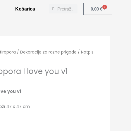
Search
Search
0
Cart
Košarica
0,00
€
tiropora
/
Dekoracije za razne prigode
/ Natpis
opora I love you v1
ove you v1
oži 47 x 47 cm