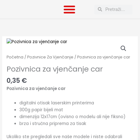
Skip
Search
Search
to
content
Pozivnica
za
vjenčanje
Početna
/
Pozivnice Za Vjenčanje
/ Pozivnica za vjenčanje car
car
Pozivnica za vjenčanje car
količina
0,35
€
Pozivnica za vjenčanje car
digitalni otisak laserskim printerima
300g papir bijeli mat
dimenzija 12x17cm (ovisno o modelu ali nije fiksno)
brza i stručna priprema za tisak
Ukoliko ste pregledali sve naše modele i niste odabrali