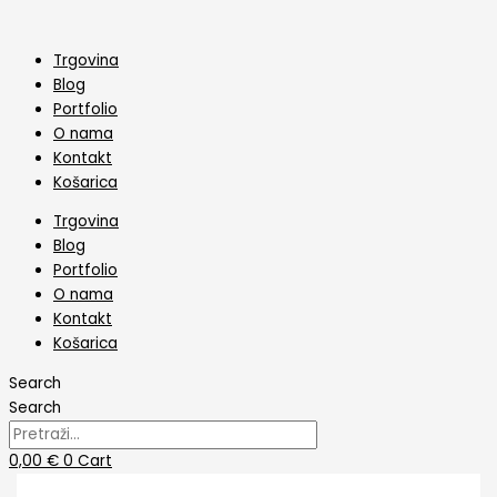
Skip
Svadbene
to
auto
content
tablice
Trgovina
Harry
Blog
Potter
Portfolio
količina
O nama
Kontakt
Košarica
Trgovina
Blog
Portfolio
O nama
Kontakt
Košarica
Search
Search
0,00
€
0
Cart