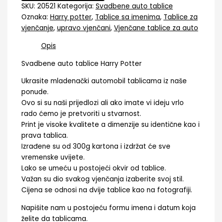
SKU:
20521
Kategorija:
Svadbene auto tablice
Oznaka:
Harry potter
,
Tablice sa imenima
,
Tablice za
vjenčanje
,
upravo vjenčani
,
Vjenčane tablice za auto
Opis
Svadbene auto tablice Harry Potter
Ukrasite mladenački automobil tablicama iz naše
ponude.
Ovo si su naši prijedlozi ali ako imate vi ideju vrlo
rado ćemo je pretvoriti u stvarnost.
Print je visoke kvalitete a dimenzije su identične kao i
prava tablica.
Izrađene su od 300g kartona i izdržat će sve
vremenske uvijete.
Lako se umeću u postojeći okvir od tablice.
Važan su dio svakog vjenčanja izaberite svoj stil.
Cijena se odnosi na dvije tablice kao na fotografiji.
Napišite nam u postojeću formu imena i datum koja
želite da tablicama.