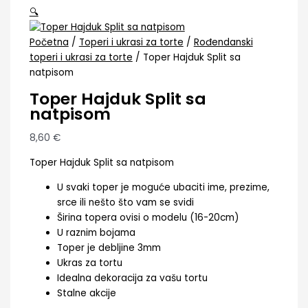
🔍
Početna
/
Toperi i ukrasi za torte
/
Rođendanski
toperi i ukrasi za torte
/ Toper Hajduk Split sa
natpisom
Toper Hajduk Split sa
natpisom
8,60
€
Toper Hajduk Split sa natpisom
U svaki toper je moguće ubaciti ime, prezime,
srce ili nešto što vam se svidi
Širina topera ovisi o modelu (16-20cm)
U raznim bojama
Toper je debljine 3mm
Ukras za tortu
Idealna dekoracija za vašu tortu
Stalne akcije