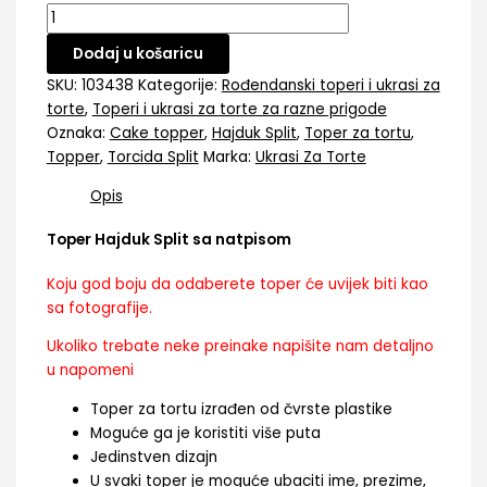
Dodaj u košaricu
SKU:
103438
Kategorije:
Rođendanski toperi i ukrasi za
torte
,
Toperi i ukrasi za torte za razne prigode
Oznaka:
Cake topper
,
Hajduk Split
,
Toper za tortu
,
Topper
,
Torcida Split
Marka:
Ukrasi Za Torte
Opis
Toper Hajduk Split sa natpisom
Koju god boju da odaberete toper će uvijek biti kao
sa fotografije.
Ukoliko trebate neke preinake napišite nam detaljno
u napomeni
Toper za tortu izrađen od čvrste plastike
Moguće ga je koristiti više puta
Jedinstven dizajn
U svaki toper je moguće ubaciti ime, prezime,