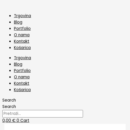
Skip
Toper
to
Hajduk
content
Split
Trgovina
sa
Blog
natpisom
Portfolio
količina
O nama
Kontakt
Košarica
Trgovina
Blog
Portfolio
O nama
Kontakt
Košarica
Search
Search
0,00
€
0
Cart