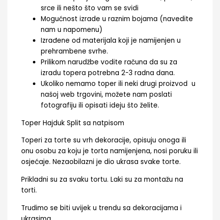
srce ili nešto što vam se svidi
Mogućnost izrade u raznim bojama (navedite
nam u napomenu)
Izrađene od materijala koji je namijenjen u
prehrambene svrhe.
Prilikom narudžbe vodite računa da su za
izradu topera potrebna 2-3 radna dana.
Ukoliko nemamo toper ili neki drugi proizvod u
našoj web trgovini, možete nam poslati
fotografiju ili opisati ideju što želite.
Toper Hajduk Split sa natpisom
Toperi za torte su vrh dekoracije, opisuju onoga ili
onu osobu za koju je torta namijenjena, nosi poruku ili
osjećaje. Nezaobilazni je dio ukrasa svake torte.
Prikladni su za svaku tortu. Laki su za montažu na
torti.
Trudimo se biti uvijek u trendu sa dekoracijama i
ukrasima.