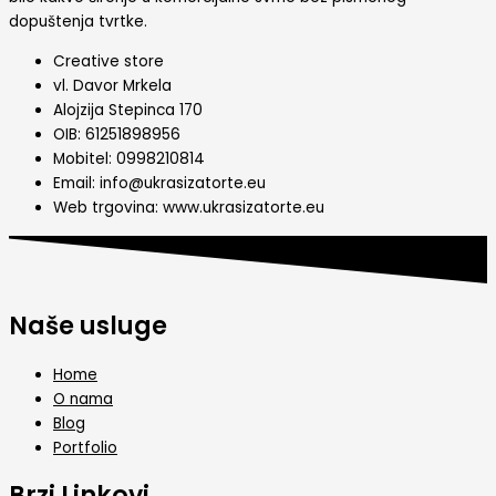
dopuštenja tvrtke.
Creative store
vl. Davor Mrkela
Alojzija Stepinca 170
OIB: 61251898956
Mobitel: 0998210814
Email: info@ukrasizatorte.eu
Web trgovina: www.ukrasizatorte.eu
Naše usluge
Home
O nama
Blog
Portfolio
Brzi Linkovi