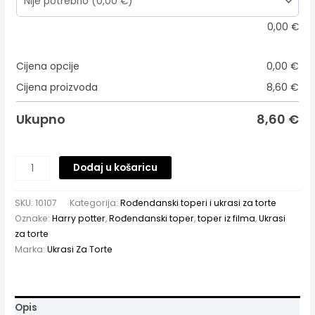
0,00
€
Cijena opcije
0,00
€
Cijena proizvoda
8,60
€
Ukupno
8,60
€
Dodaj u košaricu
SKU:
10107
Kategorija:
Rođendanski toperi i ukrasi za torte
Oznake:
Harry potter
,
Rođendanski toper
,
toper iz filma
,
Ukrasi
za torte
Marka:
Ukrasi Za Torte
Opis