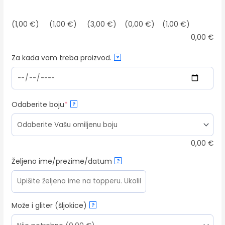
(1,00 €)
(1,00 €)
(3,00 €)
(0,00 €)
(1,00 €)
0,00
€
Za kada vam treba proizvod.
?
(required)
Odaberite boju
*
?
0,00
€
Željeno ime/prezime/datum
?
Može i gliter (šljokice)
?