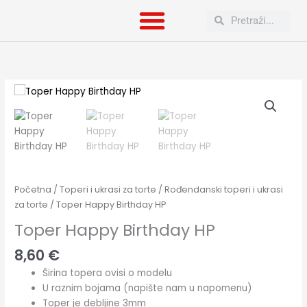
Skip
Search
Search
to
content
Toper
Happy
Birthday
HP
količina
Početna
/
Toperi i ukrasi za torte
/
Rođendanski toperi i ukrasi
za torte
/ Toper Happy Birthday HP
Toper Happy Birthday HP
8,60
€
Širina topera ovisi o modelu
U raznim bojama (napište nam u napomenu)
Toper je debljine 3mm