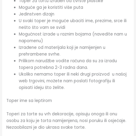
Toper za tortu izrađen od čvrste plastike
Moguće ga je koristiti više puta
Jedinstven dizajn
U svaki toper je moguće ubaciti ime, prezime, srce ili
nešto što vam se svidi
Mogućnost izrade u raznim bojama (navedite nam u
napomenu)
Izrađene od materijala koji je namijenjen u
prehrambene svrhe.
Prilikom narudžbe vodite računa da su za izradu
topera potrebna 2-3 radna dana.
Ukoliko nemamo toper ili neki drugi proizvod u našoj
web trgovini, možete nam poslati fotografiju ili
opisati ideju što želite.
Toper ime sa leptirom
Toperi za torte su vrh dekoracije, opisuju onoga ili onu
osobu za koju je torta namijenjena, nosi poruku ili osjećaje.
Nezaobilazni je dio ukrasa svake torte.