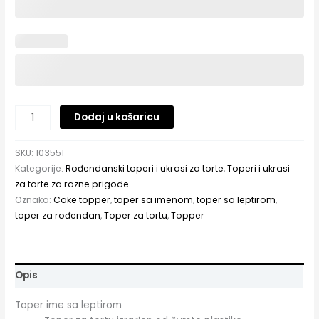
Dodaj u košaricu
SKU:
103551
Kategorije:
Rođendanski toperi i ukrasi za torte
,
Toperi i ukrasi
za torte za razne prigode
Oznaka:
Cake topper
,
toper sa imenom
,
toper sa leptirom
,
toper za rođendan
,
Toper za tortu
,
Topper
Opis
Toper ime sa leptirom