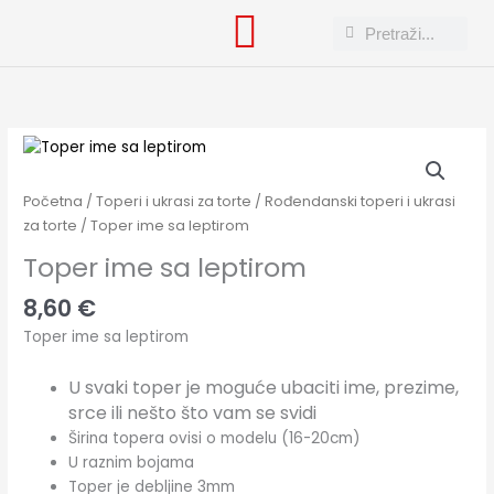
Skip
Search
Search
to
content
Toper
ime
sa
Početna
/
Toperi i ukrasi za torte
/
Rođendanski toperi i ukrasi
leptirom
za torte
/ Toper ime sa leptirom
količina
Toper ime sa leptirom
8,60
€
Toper ime sa leptirom
U svaki toper je moguće ubaciti ime, prezime,
srce ili nešto što vam se svidi
Širina topera ovisi o modelu (16-20cm)
U raznim bojama
Toper je debljine 3mm