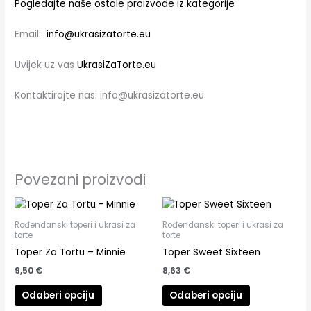
Pogledajte naše ostale proizvode iz kategorije
Email:
info@ukrasizatorte.eu
Uvijek uz vas
UkrasiZaTorte.eu
Kontaktirajte nas: info@ukrasizatorte.eu
Povezani proizvodi
Rođendanski toperi i ukrasi za
Rođendanski toperi i ukrasi za
torte
torte
Toper Za Tortu – Minnie
Toper Sweet Sixteen
9,50
€
8,63
€
Odaberi opciju
Odaberi opciju