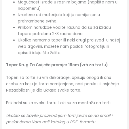
Mogućnost izrade u raznim bojama (napište nam u
napomenu)
Izrađene od materijala koji je namijenjen u
prehrambene svrhe.
Prilikom narudžbe vodite računa da su za izradu
topera potrebna 2-3 radna dana.
Ukoliko nemamo toper ili neki drugi proizvod u našoj
web trgovini, možete nam poslati fotografiju ili
opisati ideju što želite.
Toper Krug Za Cvijeće promjer 16cm (vrh za tortu)
Toperi za torte su vrh dekoracije, opisuju onoga ili onu
osobu za koju je torta namijenjena, nosi poruku ili osjećaje.
Nezaobilazni je dio ukrasa svake torte.
Prikladni su za svaku tortu. Laki su za montažu na torti.
Ukoliko se bavite proizvodnjom torti javite se na email i
poslat ćemo Vam naš katalog u PDF formatu.