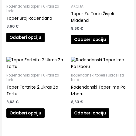
Rođendanski toperi i ukrasi za
AKCIJA
torte
Toper Za Tortu Živjeli
Toper Broj Rođendana
Mladenci
8,60
€
8,60
€
Odaberi opciju
Odaberi opciju
Rođendanski toperi i ukrasi za
Rođendanski toperi i ukrasi za
torte
torte
Toper Fortnite 2 Ukras Za
Rođendanski Toper Ime Po
Tortu
Izboru
8,63
€
8,63
€
Odaberi opciju
Odaberi opciju