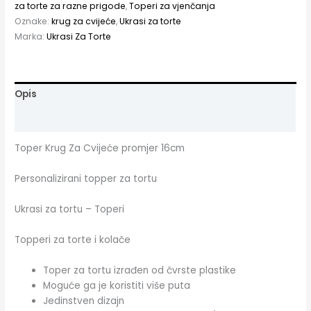
za torte za razne prigode
,
Toperi za vjenčanja
Oznake:
krug za cvijeće
,
Ukrasi za torte
Marka:
Ukrasi Za Torte
Opis
Dodatne informacije
Toper Krug Za Cvijeće promjer 16cm
Personalizirani topper za tortu
Ukrasi za tortu – Toperi
Topperi za torte i kolače
Toper za tortu izrađen od čvrste plastike
Moguće ga je koristiti više puta
Jedinstven dizajn