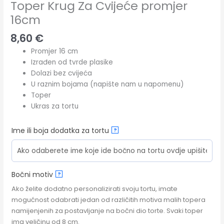
Toper Krug Za Cvijeće promjer
16cm
8,60
€
Promjer 16 cm
Izrađen od tvrde plasike
Dolazi bez cvijeća
U raznim bojama (napište nam u napomenu)
Toper
Ukras za tortu
Ime ili boja dodatka za tortu
?
Bočni motiv
?
Ako želite dodatno personalizirati svoju tortu, imate
mogućnost odabrati jedan od različitih motiva malih topera
namijenjenih za postavljanje na bočni dio torte. Svaki toper
ima veličinu od 8 cm.