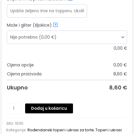
Može i gliter (šljokice)
?
0,00
€
Cijena opcije
0,00
€
Cijena proizvoda
8,60
€
Ukupno
8,60
€
Dodaj u košaricu
SKU:
10110
Kategorije:
Rođendanski toperi i ukrasi za torte
,
Toperi i ukrasi