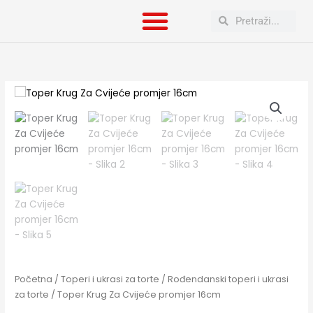
Skip
Search
Search
to
content
Toper
Krug
Za
Cvijeće
promjer
16cm
količina
Početna
/
Toperi i ukrasi za torte
/
Rođendanski toperi i ukrasi
za torte
/ Toper Krug Za Cvijeće promjer 16cm