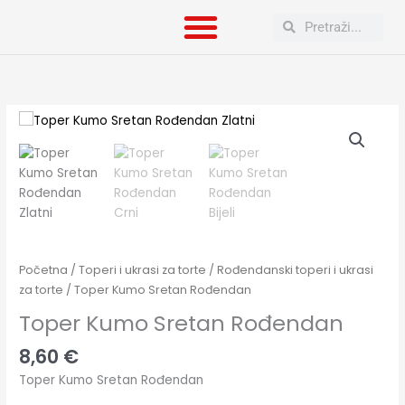
Skip
Search
Search
to
content
Toper
Kumo
Sretan
Rođendan
količina
Početna
/
Toperi i ukrasi za torte
/
Rođendanski toperi i ukrasi
za torte
/ Toper Kumo Sretan Rođendan
Toper Kumo Sretan Rođendan
8,60
€
Toper Kumo Sretan Rođendan