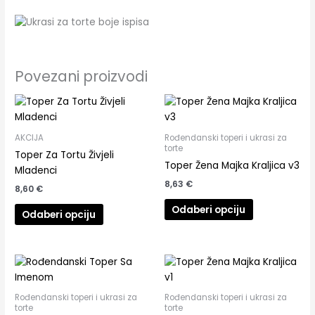
Povezani proizvodi
AKCIJA
Rođendanski toperi i ukrasi za
torte
Toper Za Tortu Živjeli
Toper Žena Majka Kraljica v3
Mladenci
8,63
€
8,60
€
Odaberi opciju
Odaberi opciju
Rođendanski toperi i ukrasi za
Rođendanski toperi i ukrasi za
torte
torte