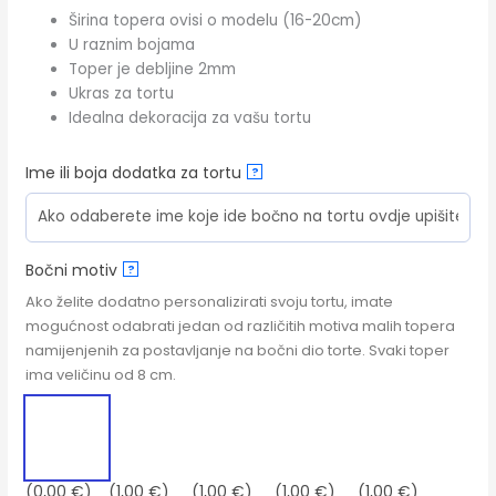
Širina topera ovisi o modelu (16-20cm)
U raznim bojama
Toper je debljine 2mm
Ukras za tortu
Idealna dekoracija za vašu tortu
Ime ili boja dodatka za tortu
?
Bočni motiv
?
Ako želite dodatno personalizirati svoju tortu, imate
mogućnost odabrati jedan od različitih motiva malih topera
namijenjenih za postavljanje na bočni dio torte. Svaki toper
ima veličinu od 8 cm.
(0,00 €)
(1,00 €)
(1,00 €)
(1,00 €)
(1,00 €)