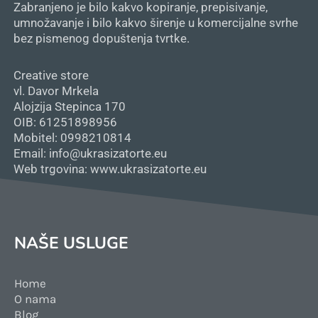
Zabranjeno je bilo kakvo kopiranje, prepisivanje,
umnožavanje i bilo kakvo širenje u komercijalne svrhe
bez pismenog dopuštenja tvrtke.
Creative store
vl. Davor Mrkela
Alojzija Stepinca 170
OIB: 61251898956
Mobitel: 0998210814
Email: info@ukrasizatorte.eu
Web trgovina: www.ukrasizatorte.eu
NAŠE USLUGE
Home
O nama
Blog