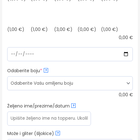
(1,00 €)
(1,00 €)
(3,00 €)
(0,00 €)
(1,00 €)
0,00
€
(required)
Odaberite boju
*
?
0,00
€
Željeno ime/prezime/datum
?
Može i gliter (šljokice)
?