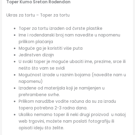
Toper Kumo Sretan Rođendan
Ukras za tortu – Toper za tortu
Toper za tortu izrađen od čvrste plastike
Ime i rođendanski broj nam navedite u napomenu
prilikom plaćanja
Moguće ga je koristiti više puta
Jedinstven dizajn
U svaki toper je moguće ubaciti ime, prezime, srce ili
nešto što vam se svidi
Mogućnost izrade u raznim bojama (navedite nam u
napomenu)
Izrađene od materijala koji je namijenjen u
prehrambene svrhe.
Prilikom narudžbe vodite računa da su za izradu
topera potrebna 2-3 radna dana.
Ukoliko nemamo toper ili neki drugi proizvod u našoj
web trgovini, možete nam poslati fotografiju ili
opisati ideju što želite.