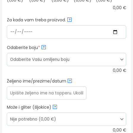
(1,00 €)
(1,00 €)
(3,00 €)
(0,00 €)
(1,00 €)
0,00
€
Za kada vam treba proizvod.
?
(required)
Odaberite boju
*
?
0,00
€
Željeno ime/prezime/datum
?
Može i gliter (šljokice)
?
0,00
€