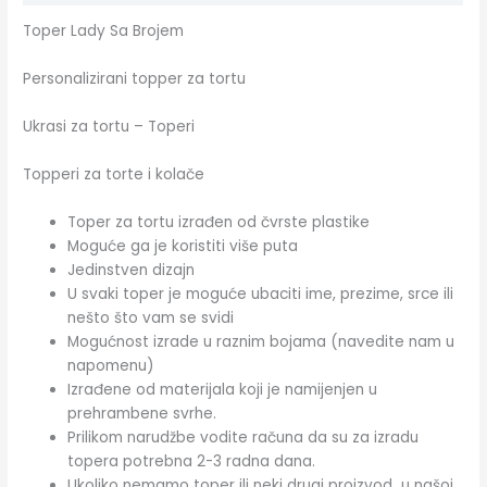
Toper Lady Sa Brojem
Personalizirani topper za tortu
Ukrasi za tortu – Toperi
Topperi za torte i kolače
Toper za tortu izrađen od čvrste plastike
Moguće ga je koristiti više puta
Jedinstven dizajn
U svaki toper je moguće ubaciti ime, prezime, srce ili
nešto što vam se svidi
Mogućnost izrade u raznim bojama (navedite nam u
napomenu)
Izrađene od materijala koji je namijenjen u
prehrambene svrhe.
Prilikom narudžbe vodite računa da su za izradu
topera potrebna 2-3 radna dana.
Ukoliko nemamo toper ili neki drugi proizvod u našoj