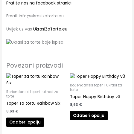
Pratite nas na facebook stranici
Email: info@ukrasizatorte.eu
Uvijek uz vas
UkrasiZaTorte.eu
Povezani proizvodi
Rođendanski toperi i ukrasi za
torte
Rođendanski toperi i ukrasi za
torte
Toper Happy Birthday v3
Toper za tortu Rainbow Six
8,63
€
8,63
€
Odaberi opciju
Odaberi opciju