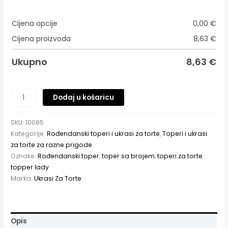
Cijena opcije
0,00
€
Cijena proizvoda
8,63
€
Ukupno
8,63
€
Dodaj u košaricu
SKU:
10085
Kategorije:
Rođendanski toperi i ukrasi za torte
,
Toperi i ukrasi
za torte za razne prigode
Oznake:
Rođendanski toper
,
toper sa brojem
,
toperi za torte
,
topper lady
Marka:
Ukrasi Za Torte
Opis