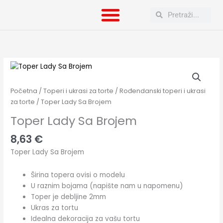
Skip
Search
Search
to
content
Toper
Lady
Sa
Početna
/
Toperi i ukrasi za torte
/
Rođendanski toperi i ukrasi
Brojem
za torte
/ Toper Lady Sa Brojem
količina
Toper Lady Sa Brojem
8,63
€
Toper Lady Sa Brojem
Širina topera ovisi o modelu
U raznim bojama (napište nam u napomenu)
Toper je debljine 2mm
Ukras za tortu
Idealna dekoracija za vašu tortu