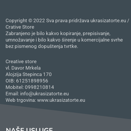
Copyright © 2022 Sva prava pridržava ukrasizatorte.eu /
Crative Store
Zabranjeno je bilo kakvo kopiranje, prepisivanje,
umnožavanje i bilo kakvo širenje u komercijalne svrhe
bez pismenog dopuštenja tvrtke.
Creative store
vl. Davor Mrkela
Alojzija Stepinca 170
OIB: 61251898956
Mobitel: 0998210814
Email: info@ukrasizatorte.eu
Web trgovina: www.ukrasizatorte.eu
NAŠE USLUGE