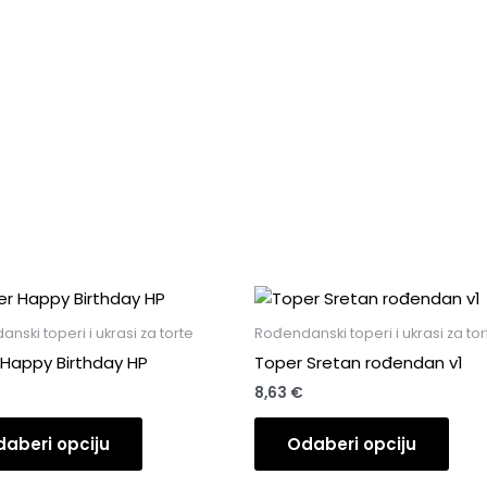
nski toperi i ukrasi za torte
Rođendanski toperi i ukrasi za tor
Happy Birthday HP
Toper Sretan rođendan v1
8,63
€
aberi opciju
Odaberi opciju