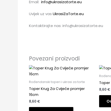
Email:
info@ukrasizatorte.eu
Uvijek uz vas
UkrasiZaTorte.eu
Kontaktirajte nas: info@ukrasizatorte.eu
Povezani proizvodi
Rođenda
Rođendanski toperi i ukrasi za torte
Toper 
Toper Krug Za Cvijeće promjer
8,60
€
16cm
Od
8,60
€