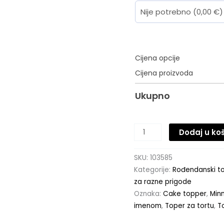
Cijena opcije
Cijena proizvoda
Ukupno
Dodaj u ko
SKU:
103585
Kategorije:
Rođendanski top
za razne prigode
Oznaka:
Cake topper
,
Min
imenom
,
Toper za tortu
,
T