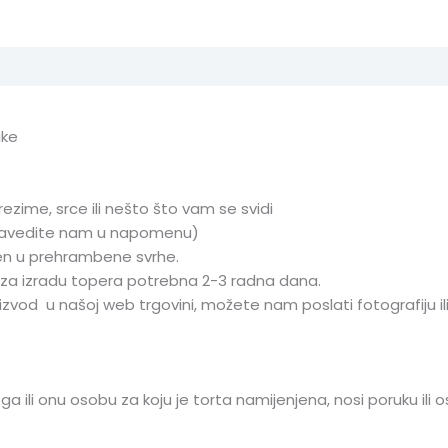
ike
ezime, srce ili nešto što vam se svidi
navedite nam u napomenu)
jen u prehrambene svrhe.
 za izradu topera potrebna 2-3 radna dana.
zvod u našoj web trgovini, možete nam poslati fotografiju ili o
ga ili onu osobu za koju je torta namijenjena, nosi poruku ili 