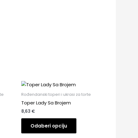
te
Rođendanski toperi i ukrasi za torte
Toper Lady Sa Brojem
8,63
€
Odaberi opciju