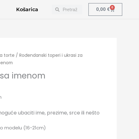
Search
Search
0
Cart
Košarica
0,00
€
za torte
/
Rođendanski toperi i ukrasi za
imenom
 sa imenom
m
moguće ubaciti ime, prezime, srce ili nešto
i o modelu (16-21cm)