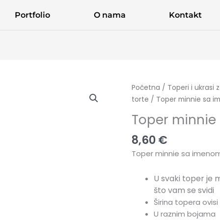
Portfolio
O nama
Kontakt
Toper
Početna
/
Toperi i ukrasi 
minnie
torte
/ Toper minnie sa 
sa
Toper minnie
imenom
količina
8,60
€
Toper minnie sa imeno
U svaki toper je 
što vam se svidi
Širina topera ovis
U raznim bojama