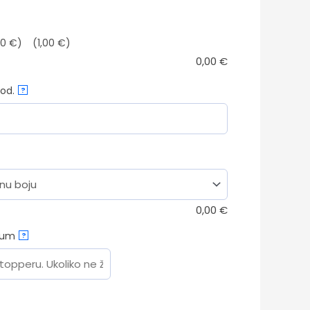
00 €)
(1,00 €)
0,00
€
od.
?
)
0,00
€
tum
?