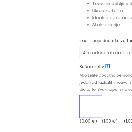
Toper je debljine
Ukras za tortu
Idealna dekoracija
Stalne akcije
Ime ili boja dodatka za to
Bočni motiv
?
Ako želite dodatno personal
jedan od različitih motiva 
dio torte. Svaki toper ima v
(0,00 €)
(1,00 €)
(1,0