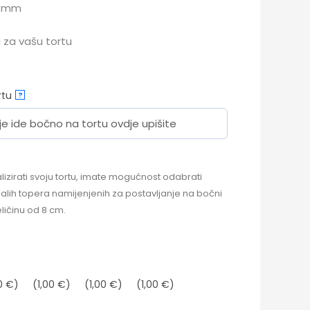
 3mm
 za vašu tortu
rtu
?
izirati svoju tortu, imate mogućnost odabrati
malih topera namijenjenih za postavljanje na bočni
eličinu od 8 cm.
0 €)
(1,00 €)
(1,00 €)
(1,00 €)