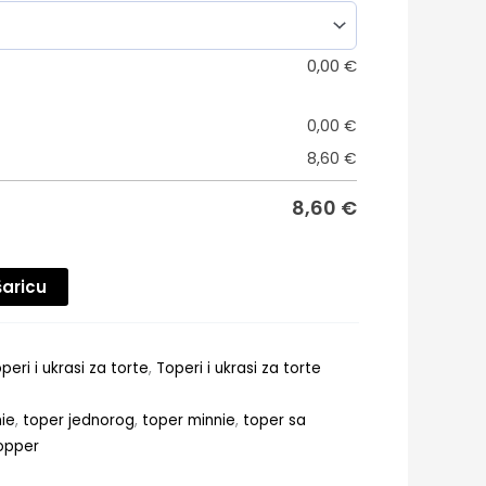
0,00
€
0,00
€
8,60
€
8,60
€
šaricu
eri i ukrasi za torte
,
Toperi i ukrasi za torte
nie
,
toper jednorog
,
toper minnie
,
toper sa
opper