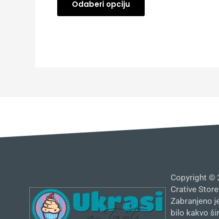
Odaberi opciju
Copyright © 
Crative Store
Zabranjeno je
bilo kakvo š