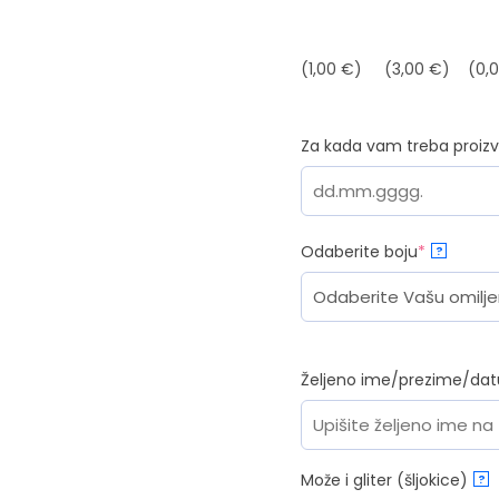
(1,00 €)
(3,00 €)
(0,
Za kada vam treba proizv
(required
Odaberite boju
*
?
Željeno ime/prezime/da
Može i gliter (šljokice)
?