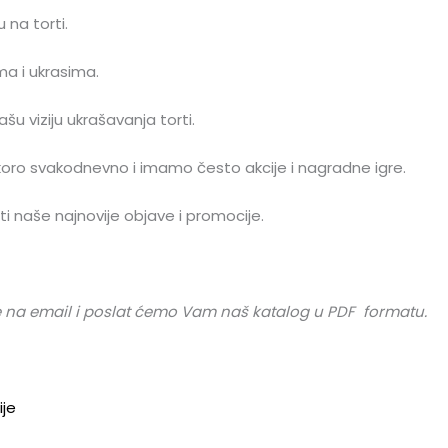
 na torti.
ma i ukrasima.
šu viziju ukrašavanja torti.
koro svakodnevno i imamo često akcije i nagradne igre.
ti naše najnovije objave i promocije.
 se na email i poslat ćemo Vam naš katalog u PDF formatu.
ije