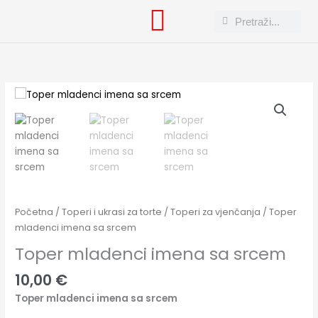
Skip
Search
Search
to
content
Toper
mladenci
imena
sa
srcem
količina
Početna
/
Toperi i ukrasi za torte
/
Toperi za vjenčanja
/ Toper
mladenci imena sa srcem
Toper mladenci imena sa srcem
10,00
€
Toper mladenci imena sa srcem