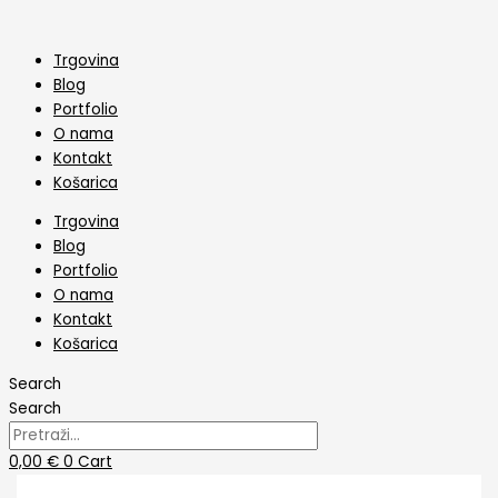
Skip
Toper
to
mladenci
content
sa
Trgovina
konjem
Blog
količina
Portfolio
O nama
Kontakt
Košarica
Trgovina
Blog
Portfolio
O nama
Kontakt
Košarica
Search
Search
0,00
€
0
Cart