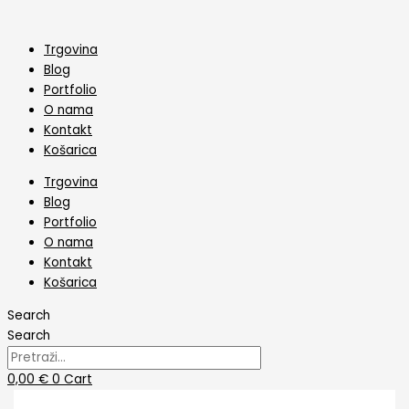
Skip
Toper
to
Sretan
content
Rođendan
Trgovina
Sa
Blog
Imenom
Portfolio
količina
O nama
Kontakt
Košarica
Trgovina
Blog
Portfolio
O nama
Kontakt
Košarica
Search
Search
0,00
€
0
Cart