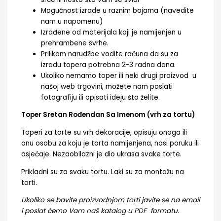
Mogućnost izrade u raznim bojama (navedite
nam u napomenu)
Izrađene od materijala koji je namijenjen u
prehrambene svrhe.
Prilikom narudžbe vodite računa da su za
izradu topera potrebna 2-3 radna dana.
Ukoliko nemamo toper ili neki drugi proizvod u
našoj web trgovini, možete nam poslati
fotografiju ili opisati ideju što želite.
Toper Sretan Rođendan Sa Imenom (vrh za tortu)
Toperi za torte su vrh dekoracije, opisuju onoga ili
onu osobu za koju je torta namijenjena, nosi poruku ili
osjećaje. Nezaobilazni je dio ukrasa svake torte.
Prikladni su za svaku tortu. Laki su za montažu na
torti.
Ukoliko se bavite proizvodnjom torti javite se na email
i poslat ćemo Vam naš katalog u PDF formatu.