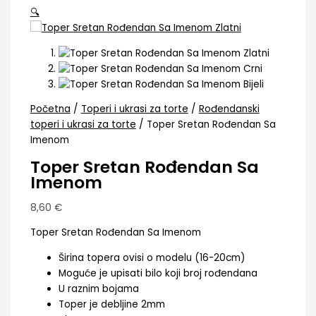
🔍
Početna
/
Toperi i ukrasi za torte
/
Rođendanski
toperi i ukrasi za torte
/ Toper Sretan Rođendan Sa
Imenom
Toper Sretan Rođendan Sa
Imenom
8,60
€
Toper Sretan Rođendan Sa Imenom
Širina topera ovisi o modelu (16-20cm)
Moguće je upisati bilo koji broj rođendana
U raznim bojama
Toper je debljine 2mm