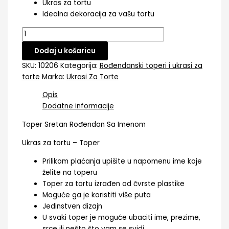
Ukras za tortu
Idealna dekoracija za vašu tortu
Dodaj u košaricu
SKU:
10206
Kategorija:
Rođendanski toperi i ukrasi za
torte
Marka:
Ukrasi Za Torte
Opis
Dodatne informacije
Toper Sretan Rođendan Sa Imenom
Ukras za tortu – Toper
Prilikom plaćanja upišite u napomenu ime koje
želite na toperu
Toper za tortu izrađen od čvrste plastike
Moguće ga je koristiti više puta
Jedinstven dizajn
U svaki toper je moguće ubaciti ime, prezime,
srce ili nešto što vam se svidi