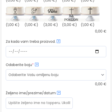
(0,00 €)
(1,00 €)
(1,00 €)
(1,00 €)
(1,00 €)
(1,00 €)
(1,00 €)
(3,00 €)
(0,00 €)
(1,00 €)
0,00
€
Za kada vam treba proizvod.
?
(required)
Odaberite boju
*
?
0,00
€
Željeno ime/prezime/datum
?