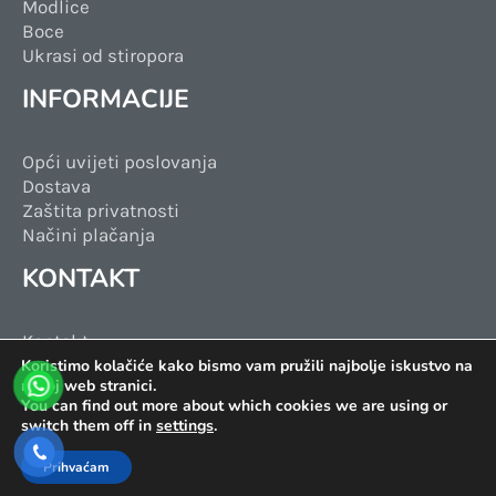
Modlice
Boce
Ukrasi od stiropora
INFORMACIJE
Opći uvijeti poslovanja
Dostava
Zaštita privatnosti
Načini plačanja
KONTAKT
Kontakt
Facebook
Koristimo kolačiće kako bismo vam pružili najbolje iskustvo na
našoj web stranici.
Instagram
You can find out more about which cookies we are using or
Tik Tok
switch them off in
settings
.
Prihvaćam