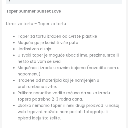
Toper Summer Sunset Love
Ukras za tortu – Toper za tortu
Toper za tortu izrađen od čvrste plastike
Moguće ga je koristiti više puta
Jedinstven dizajn
U svaki toper je moguće ubaciti ime, prezime, srce ili
nešto što vam se svidi
Mogućnost izrade u raznim bojama (navedite nam u
napomenu)
Izrađene od materijala koji je namijenjen u
prehrambene svrhe.
Prilikom narudžbe vodite računa da su za izradu
topera potrebna 2-3 radna dana.
Ukoliko nemamo toper ili neki drugi proizvod u našoj
web trgovini, možete nam poslati fotografiju ili
opisati ideju što želite.