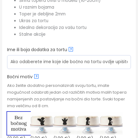
Širina topera ovisi o modelu (16-20cm)
U raznim bojama
Toper je debljine 2mm
Ukras za tortu
Idealna dekoracija za vašu tortu
Stalne akcije
Ime ili boja dodatka za tortu
?
Bočni motiv
?
Ako želite dodatno personalizirati svoju tortu, imate
mogućnost odabrati jedan od različitih motiva malih topera
namijenjenih za postavljanje na bočni dio torte. Svaki toper
ima veličinu od 8 cm.