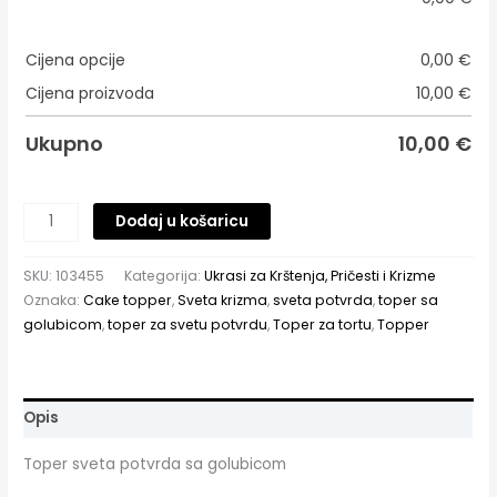
Cijena opcije
0,00
€
Cijena proizvoda
10,00
€
Ukupno
10,00
€
Dodaj u košaricu
SKU:
103455
Kategorija:
Ukrasi za Krštenja, Pričesti i Krizme
Oznaka:
Cake topper
,
Sveta krizma
,
sveta potvrda
,
toper sa
golubicom
,
toper za svetu potvrdu
,
Toper za tortu
,
Topper
Opis
Toper sveta potvrda sa golubicom