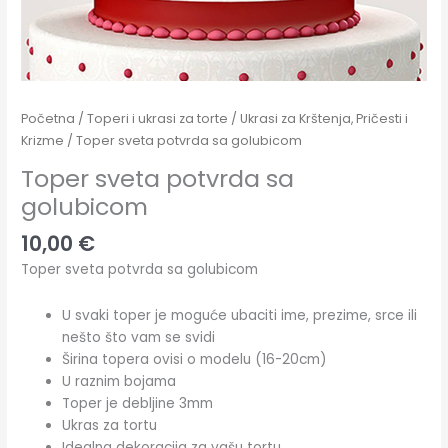
Početna
/
Toperi i ukrasi za torte
/
Ukrasi za Krštenja, Pričesti i
Krizme
/ Toper sveta potvrda sa golubicom
Toper sveta potvrda sa
golubicom
10,00
€
Toper sveta potvrda sa golubicom
U svaki toper je moguće ubaciti ime, prezime, srce ili
nešto što vam se svidi
Širina topera ovisi o modelu (16-20cm)
U raznim bojama
Toper je debljine 3mm
Ukras za tortu
Idealna dekoracija za vašu tortu