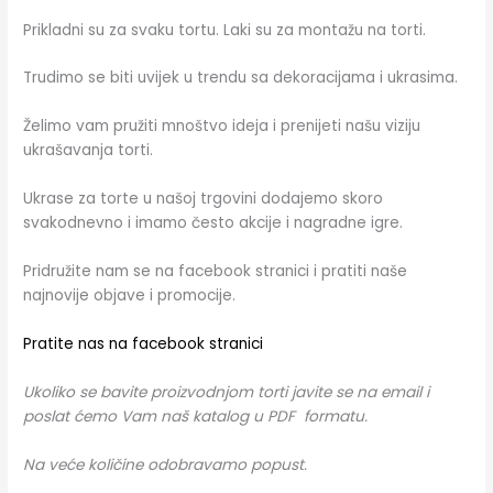
Prikladni su za svaku tortu. Laki su za montažu na torti.
Trudimo se biti uvijek u trendu sa dekoracijama i ukrasima.
Želimo vam pružiti mnoštvo ideja i prenijeti našu viziju
ukrašavanja torti.
Ukrase za torte u našoj trgovini dodajemo skoro
svakodnevno i imamo često akcije i nagradne igre.
Pridružite nam se na facebook stranici i pratiti naše
najnovije objave i promocije.
Pratite nas na facebook stranici
Ukoliko se bavite proizvodnjom torti javite se na email i
poslat ćemo Vam naš katalog u PDF formatu.
Na veće količine odobravamo popust.