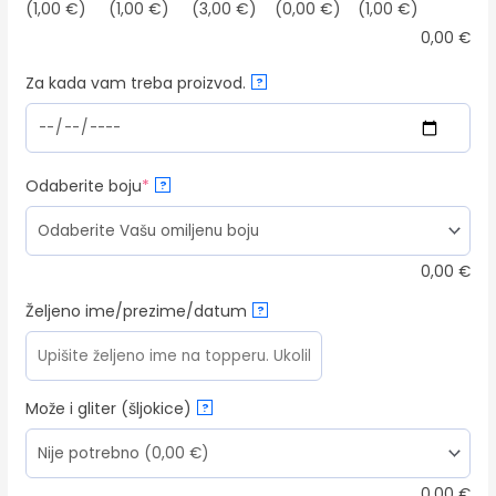
(1,00 €)
(1,00 €)
(3,00 €)
(0,00 €)
(1,00 €)
0,00
€
Za kada vam treba proizvod.
?
(required)
Odaberite boju
*
?
0,00
€
Željeno ime/prezime/datum
?
Može i gliter (šljokice)
?
0,00
€