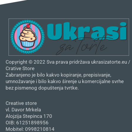
Copyright © 2022 Sva prava pridržava ukrasizatorte.eu /
Crative Store
Zabranjeno je bilo kakvo kopiranje, prepisivanje,
umnožavanje i bilo kakvo širenje u komercijalne svrhe
bez pismenog dopuštenja tvrtke.
Creative store
vl. Davor Mrkela
Alojzija Stepinca 170
OIB: 61251898956
Mobitel: 0998210814