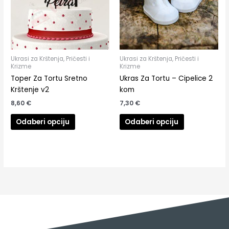
Ukrasi za Krštenja, Pričesti i
Ukrasi za Krštenja, Pričesti i
Krizme
Krizme
Toper Za Tortu Sretno
Ukras Za Tortu – Cipelice 2
Krštenje v2
kom
8,60
€
7,30
€
Odaberi opciju
Odaberi opciju