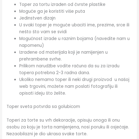
Toper za tortu izrađen od čvrste plastike
Moguće ga je koristiti više puta
Jedinstven dizajn
U svaki toper je moguće ubaciti ime, prezime, srce ili
nešto što vam se svidi
Mogućnost izrade u raznim bojama (navedite nam u
napomenu)
Izrađene od materijala koji je namijenjen u
prehrambene svrhe.
Prilikom narudžbe vodite računa da su za izradu
topera potrebna 2-3 radna dana.
Ukoliko nemamo toper ili neki drugi proizvod u našoj
web trgovini, možete nam poslati fotografiju ili
opisati ideju što želite.
Toper sveta potvrda sa golubicom
Toperi za torte su vrh dekoracije, opisuju onoga ili onu
osobu za koju je torta namijenjena, nosi poruku ili osjećaje.
Nezaobilazni je dio ukrasa svake torte.