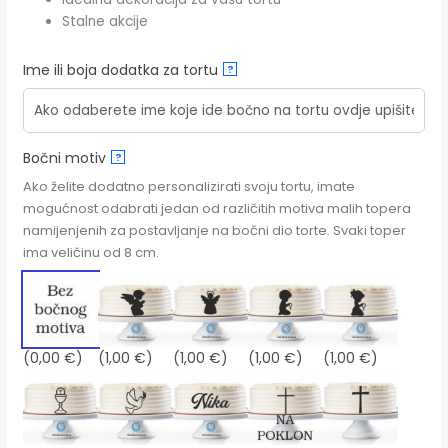
Stalne akcije
Ime ili boja dodatka za tortu
?
Bočni motiv
?
Ako želite dodatno personalizirati svoju tortu, imate
mogućnost odabrati jedan od različitih motiva malih topera
namijenjenih za postavljanje na bočni dio torte. Svaki toper
ima veličinu od 8 cm.
(0,00 €)
(1,00 €)
(1,00 €)
(1,00 €)
(1,00 €)