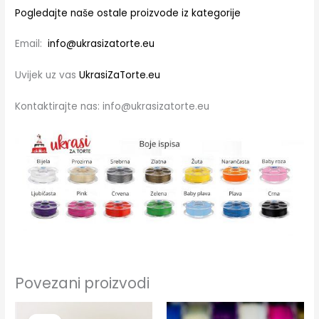
Pogledajte naše ostale proizvode iz kategorije
Email:
info@ukrasizatorte.eu
Uvijek uz vas
UkrasiZaTorte.eu
Kontaktirajte nas: info@ukrasizatorte.eu
Povezani proizvodi
Izvorna
Trenutna
cijena
cijena