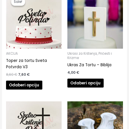
Sale!
Sale!
bila
je:
je:
7,60 €.
8,60 €.
AKCIJA
Ukrasi za Krštenja, Pričesti i
Krizme
Toper za tortu Sveta
Ukras Za Tortu – Biblija
Potvrda V3
4,00
€
8,60
€
7,60
€
Odaberi opciju
Odaberi opciju