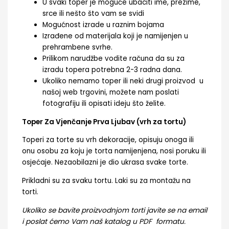
U svaki toper je moguće ubaciti ime, prezime,
srce ili nešto što vam se svidi
Mogućnost izrade u raznim bojama
Izrađene od materijala koji je namijenjen u
prehrambene svrhe.
Prilikom narudžbe vodite računa da su za
izradu topera potrebna 2-3 radna dana.
Ukoliko nemamo toper ili neki drugi proizvod u
našoj web trgovini, možete nam poslati
fotografiju ili opisati ideju što želite.
Toper Za Vjenčanje Prva Ljubav (vrh za tortu)
Toperi za torte su vrh dekoracije, opisuju onoga ili
onu osobu za koju je torta namijenjena, nosi poruku ili
osjećaje. Nezaobilazni je dio ukrasa svake torte.
Prikladni su za svaku tortu. Laki su za montažu na
torti.
Ukoliko se bavite proizvodnjom torti javite se na email
i poslat ćemo Vam naš katalog u PDF formatu.