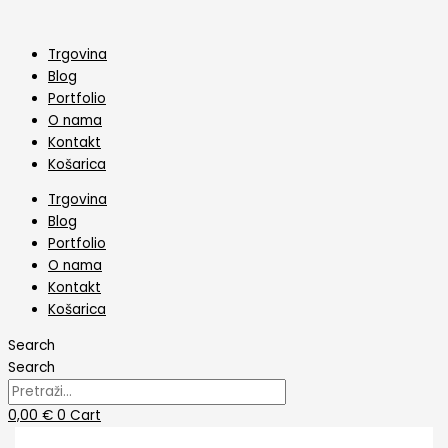
Skip
Toper
to
Za
content
Vjenčanje
Trgovina
Prva
Blog
Ljubav
Portfolio
količina
O nama
Kontakt
Košarica
Trgovina
Blog
Portfolio
O nama
Kontakt
Košarica
Search
Search
0,00
€
0
Cart