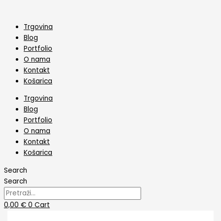
Skip
Toper
to
Za
content
Tortu
Trgovina
Bride
Blog
And
Portfolio
Groom
O nama
V3
Kontakt
količina
Košarica
Trgovina
Blog
Portfolio
O nama
Kontakt
Košarica
Search
Search
0,00
€
0
Cart