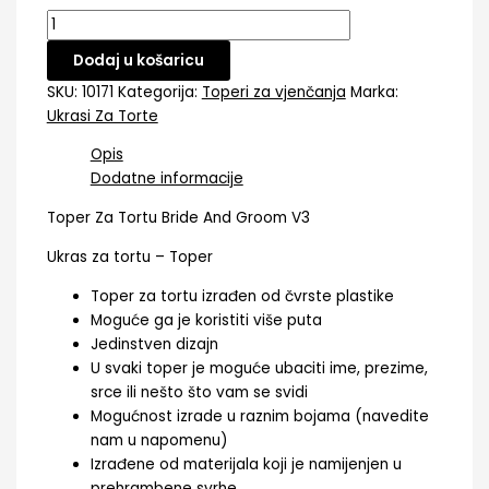
Dodaj u košaricu
SKU:
10171
Kategorija:
Toperi za vjenčanja
Marka:
Ukrasi Za Torte
Opis
Dodatne informacije
Toper Za Tortu Bride And Groom V3
Ukras za tortu – Toper
Toper za tortu izrađen od čvrste plastike
Moguće ga je koristiti više puta
Jedinstven dizajn
U svaki toper je moguće ubaciti ime, prezime,
srce ili nešto što vam se svidi
Mogućnost izrade u raznim bojama (navedite
nam u napomenu)
Izrađene od materijala koji je namijenjen u
prehrambene svrhe.