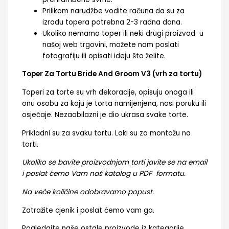
Prilikom narudžbe vodite računa da su za
izradu topera potrebna 2-3 radna dana.
Ukoliko nemamo toper ili neki drugi proizvod u
našoj web trgovini, možete nam poslati
fotografiju ili opisati ideju što želite.
Toper Za Tortu Bride And Groom V3 (vrh za tortu)
Toperi za torte su vrh dekoracije, opisuju onoga ili
onu osobu za koju je torta namijenjena, nosi poruku ili
osjećaje. Nezaobilazni je dio ukrasa svake torte.
Prikladni su za svaku tortu. Laki su za montažu na
torti.
Ukoliko se bavite proizvodnjom torti javite se na email
i poslat ćemo Vam naš katalog u PDF formatu.
Na veće količine odobravamo popust.
Zatražite cjenik i poslat ćemo vam ga.
Pogledajte naše ostale proizvode iz kategorije