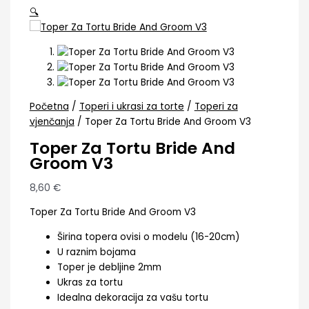
🔍
Početna
/
Toperi i ukrasi za torte
/
Toperi za
vjenčanja
/ Toper Za Tortu Bride And Groom V3
Toper Za Tortu Bride And
Groom V3
8,60
€
Toper Za Tortu Bride And Groom V3
Širina topera ovisi o modelu (16-20cm)
U raznim bojama
Toper je debljine 2mm
Ukras za tortu
Idealna dekoracija za vašu tortu