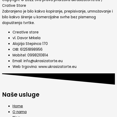
Crative Store
Zabranjeno je bilo kakvo kopiranje, prepisivanje, umnožavanje i
bilo kakvo širenje u komercijalne svrhe bez pismenog
dopuštenja tvrtke.
Creative store
vl. Davor Mrkela
Alojzija Stepinca 170
OIB: 61251898956
Mobitel: 0998210814
Email: info@ukrasizatorte.eu
Web trgovina: www.ukrasizatorte.eu
Naše usluge
Home
O nama