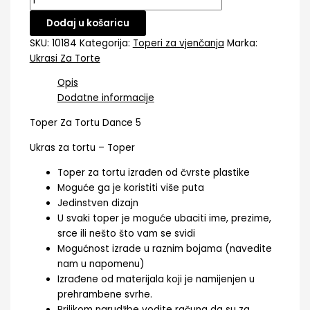
Dodaj u košaricu
SKU:
10184
Kategorija:
Toperi za vjenčanja
Marka:
Ukrasi Za Torte
Opis
Dodatne informacije
Toper Za Tortu Dance 5
Ukras za tortu – Toper
Toper za tortu izrađen od čvrste plastike
Moguće ga je koristiti više puta
Jedinstven dizajn
U svaki toper je moguće ubaciti ime, prezime,
srce ili nešto što vam se svidi
Mogućnost izrade u raznim bojama (navedite
nam u napomenu)
Izrađene od materijala koji je namijenjen u
prehrambene svrhe.
Prilikom narudžbe vodite računa da su za