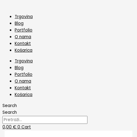
Skip
Toper
to
Za
content
Tortu
Trgovina
Dance
Blog
5
Portfolio
količina
O nama
Kontakt
Košarica
Trgovina
Blog
Portfolio
O nama
Kontakt
Košarica
Search
Search
0,00
€
0
Cart