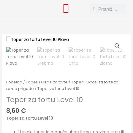
Skip
Search
Search
to
content
Toper
za
tortu
Level
10
količina
Početna
/
Toperi i ukrasi za torte
/
Toperi i ukrasi za torte za
razne prigode
/ Toper za tortu Level 10
Toper za tortu Level 10
8,60
€
Toper za tortu Level 10
U svaki toper je moguće ubaciti ime, prezime, srce ili