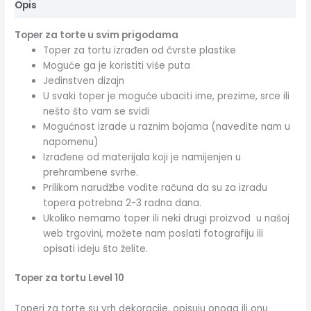
Opis
Toper za torte u svim prigodama
Toper za tortu izrađen od čvrste plastike
Moguće ga je koristiti više puta
Jedinstven dizajn
U svaki toper je moguće ubaciti ime, prezime, srce ili
nešto što vam se svidi
Mogućnost izrade u raznim bojama (navedite nam u
napomenu)
Izrađene od materijala koji je namijenjen u
prehrambene svrhe.
Prilikom narudžbe vodite računa da su za izradu
topera potrebna 2-3 radna dana.
Ukoliko nemamo toper ili neki drugi proizvod u našoj
web trgovini, možete nam poslati fotografiju ili
opisati ideju što želite.
Toper za tortu Level 10
Toperi za torte su vrh dekoracije, opisuju onoga ili onu