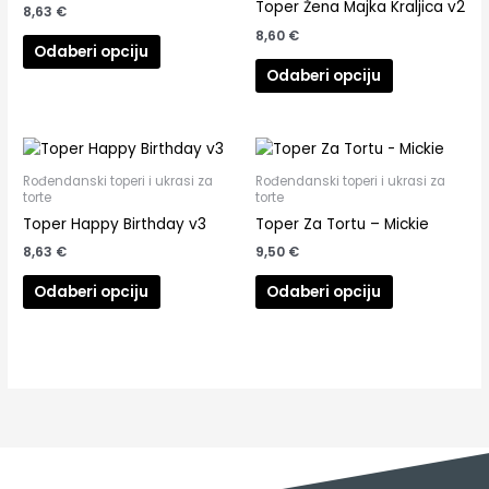
Toper Žena Majka Kraljica v2
8,63
€
8,60
€
Odaberi opciju
Odaberi opciju
Rođendanski toperi i ukrasi za
Rođendanski toperi i ukrasi za
torte
torte
Toper Happy Birthday v3
Toper Za Tortu – Mickie
8,63
€
9,50
€
Odaberi opciju
Odaberi opciju