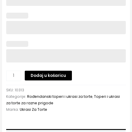
Dodaj u košaricu
SKU:
10313
Kategorije:
Rođendanski toperi i ukrasi za torte
,
Toperi i ukrasi
za torte za razne prigode
Marka:
Ukrasi Za Torte