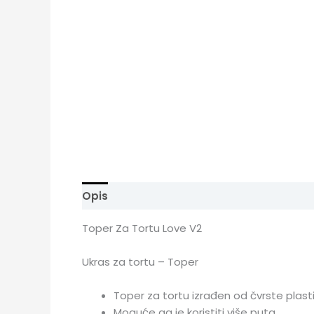
Opis
Dodatne informacije
Toper Za Tortu Love V2
Ukras za tortu – Toper
Toper za tortu izrađen od čvrste plast
Moguće ga je koristiti više puta