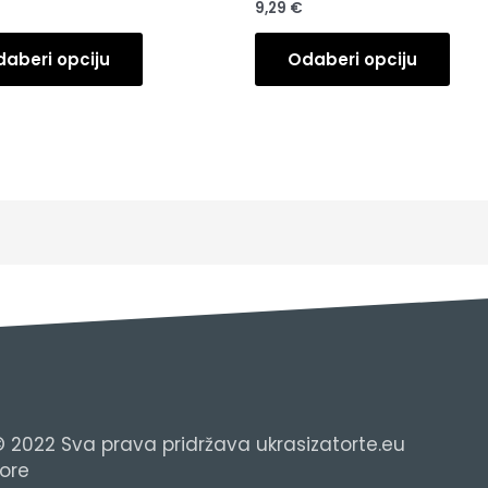
9,29
€
aberi opciju
Odaberi opciju
 2022 Sva prava pridržava ukrasizatorte.eu
tore