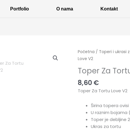
Portfolio
O nama
Kontakt
Toper
Početna
/
Toperi i ukrasi 
Za
Love V2
Tortu
Toper Za Tort
Love
V2
8,60
€
količina
Toper Za Tortu Love V2
Širina topera ovi
U raznim bojama
Toper je debljine
Ukras za tortu