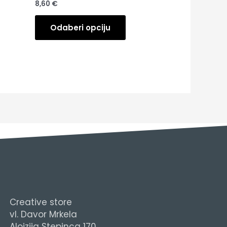
8,60
€
Odaberi opciju
Creative store
vl. Davor Mrkela
Alojzija Stepinca 170