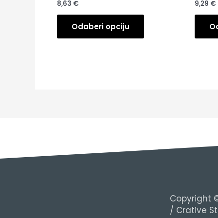
8,63
€
9,29
€
Odaberi opciju
Od
Copyright ©
/ Crative S