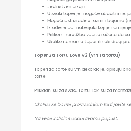
Jedinstven dizajn
U svaki toper je moguće ubaciti ime, pr
Mogućnost izrade u raznim bojama (
Izrađene od materijala koji je namijen
Prilikom narudžbe vodite računa da su
Ukoliko nemamo toper ili neki drugi proi
Toper Za Tortu Love V2 (vrh za tortu)
Toperi za torte su vrh dekoracije, opisuju ono
torte.
Prikladni su za svaku tortu. Laki su za montažu
Ukoliko se bavite proizvodnjom torti javite
Na veće količine odobravamo popust.