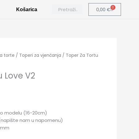
Search
Search
0
Cart
0,00
€
Košarica
za torte
/
Toperi za vjenčanja
/ Toper Za Tortu
u Love V2
si o modelu (16-20cm)
 (napište nam u napomenu)
 2mm