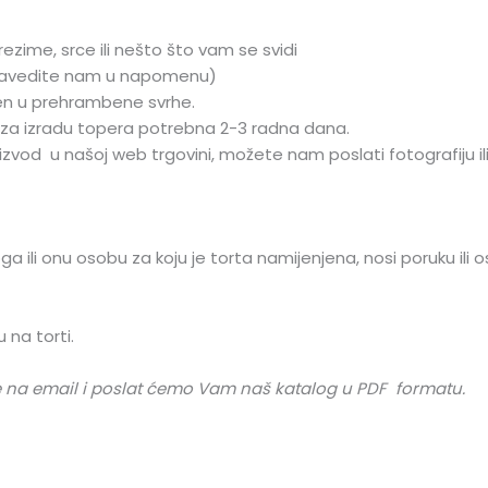
ezime, srce ili nešto što vam se svidi
navedite nam u napomenu)
jen u prehrambene svrhe.
 za izradu topera potrebna 2-3 radna dana.
zvod u našoj web trgovini, možete nam poslati fotografiju ili o
ga ili onu osobu za koju je torta namijenjena, nosi poruku ili 
 na torti.
 se na email i poslat ćemo Vam naš katalog u PDF formatu.