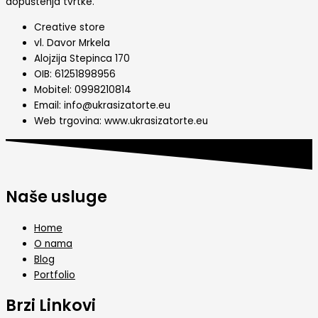
dopuštenja tvrtke.
Creative store
vl. Davor Mrkela
Alojzija Stepinca 170
OIB: 61251898956
Mobitel: 0998210814
Email: info@ukrasizatorte.eu
Web trgovina: www.ukrasizatorte.eu
Naše usluge
Home
O nama
Blog
Portfolio
Brzi Linkovi