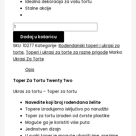
Idealna dekoracija za vašu tortu
Stalne akcije
Dodaj u košaricu
SKU:
10277
Kategorije:
Rođendanski toperi i ukrasi za
torte
,
Toperi i ukrasi za torte za razne prigode
Marka:
Ukrasi Za Torte
Opis
Toper Za Tortu Twenty Two
Ukras za tortu – Toper za tortu
Navedite koji broj rođendana želite
Topere izrađujemo isključivo po narudžbi
Toper za tortu izrađen od čvrste plastike
Moguće ga je koristiti više puta
Jedinstven dizajn
U svaki toper je moguće ubaciti ime, prezime,