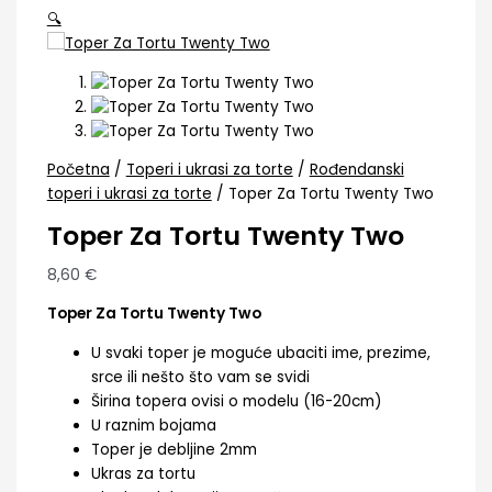
🔍
Početna
/
Toperi i ukrasi za torte
/
Rođendanski
toperi i ukrasi za torte
/ Toper Za Tortu Twenty Two
Toper Za Tortu Twenty Two
8,60
€
Toper Za Tortu Twenty Two
U svaki toper je moguće ubaciti ime, prezime,
srce ili nešto što vam se svidi
Širina topera ovisi o modelu (16-20cm)
U raznim bojama
Toper je debljine 2mm
Ukras za tortu