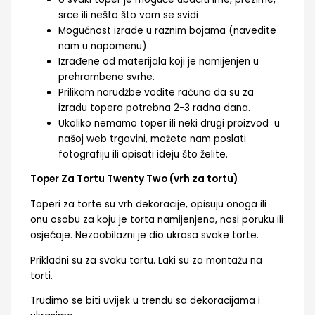
srce ili nešto što vam se svidi
Mogućnost izrade u raznim bojama (navedite
nam u napomenu)
Izrađene od materijala koji je namijenjen u
prehrambene svrhe.
Prilikom narudžbe vodite računa da su za
izradu topera potrebna 2-3 radna dana.
Ukoliko nemamo toper ili neki drugi proizvod u
našoj web trgovini, možete nam poslati
fotografiju ili opisati ideju što želite.
Toper Za Tortu Twenty Two (vrh za tortu)
Toperi za torte su vrh dekoracije, opisuju onoga ili
onu osobu za koju je torta namijenjena, nosi poruku ili
osjećaje. Nezaobilazni je dio ukrasa svake torte.
Prikladni su za svaku tortu. Laki su za montažu na
torti.
Trudimo se biti uvijek u trendu sa dekoracijama i