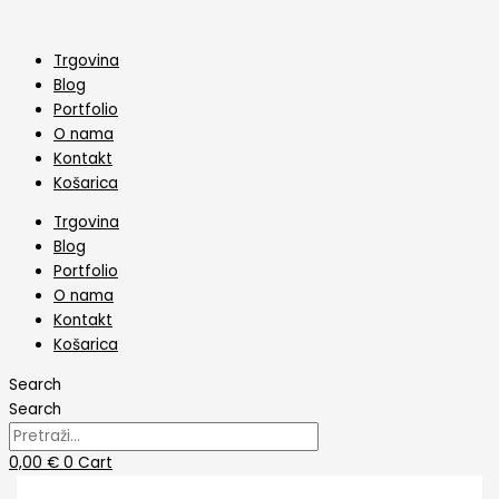
Skip
Toper
to
Za
content
Tortu
Trgovina
Twenty
Blog
Two
Portfolio
količina
O nama
Kontakt
Košarica
Trgovina
Blog
Portfolio
O nama
Kontakt
Košarica
Search
Search
0,00
€
0
Cart