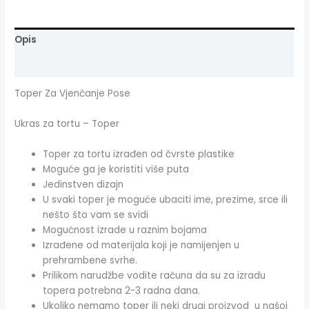
Opis
Dodatne informacije
Toper Za Vjenčanje Pose
Ukras za tortu – Toper
Toper za tortu izrađen od čvrste plastike
Moguće ga je koristiti više puta
Jedinstven dizajn
U svaki toper je moguće ubaciti ime, prezime, srce ili
nešto što vam se svidi
Mogućnost izrade u raznim bojama
Izrađene od materijala koji je namijenjen u
prehrambene svrhe.
Prilikom narudžbe vodite računa da su za izradu
topera potrebna 2-3 radna dana.
Ukoliko nemamo toper ili neki drugi proizvod u našoj