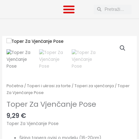
Skip
Search
Search
to
content
Toper
Za
Vjenčanje
Pose
količina
Početna
/
Toperi i ukrasi za torte
/
Toperi za vjenčanja
/ Toper
Za Vjenčanje Pose
Toper Za Vjenčanje Pose
9,29
€
Toper Za Vjenčanje Pose
Širina topera ovisi o modelu (16-20cm)