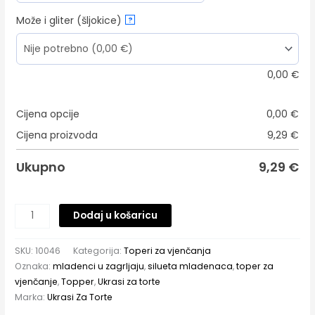
Može i gliter (šljokice)
?
0,00
€
Cijena opcije
0,00
€
Cijena proizvoda
9,29
€
Ukupno
9,29
€
Dodaj u košaricu
SKU:
10046
Kategorija:
Toperi za vjenčanja
Oznaka:
mladenci u zagrljaju
,
silueta mladenaca
,
toper za
vjenčanje
,
Topper
,
Ukrasi za torte
Marka:
Ukrasi Za Torte