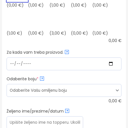
(0,00 €)
(1,00 €)
(1,00 €)
(1,00 €)
(1,00 €)
(1,00 €)
(1,00 €)
(3,00 €)
(0,00 €)
(1,00 €)
0,00
€
Za kada vam treba proizvod.
?
(required)
Odaberite boju
*
?
0,00
€
Željeno ime/prezime/datum
?