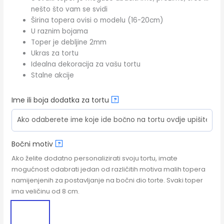
nešto što vam se svidi
Širina topera ovisi o modelu (16-20cm)
U raznim bojama
Toper je debljine 2mm
Ukras za tortu
Idealna dekoracija za vašu tortu
Stalne akcije
Ime ili boja dodatka za tortu
?
Bočni motiv
?
Ako želite dodatno personalizirati svoju tortu, imate
mogućnost odabrati jedan od različitih motiva malih topera
namijenjenih za postavljanje na bočni dio torte. Svaki toper
ima veličinu od 8 cm.