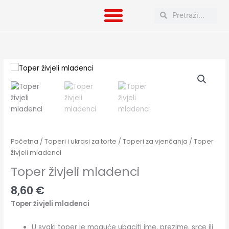
Skip
Search
Search
to
content
Toper
živjeli
mladenci
količina
Početna
/
Toperi i ukrasi za torte
/
Toperi za vjenčanja
/ Toper
živjeli mladenci
Toper živjeli mladenci
8,60
€
Toper živjeli mladenci
U svaki toper je moguće ubaciti ime, prezime, srce ili