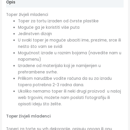
Opis
Toper živjeli mladenci
Toper za tortu izrađen od čvrste plastike
Moguće ga je koristiti više puta
Jedinstven dizajn
U svaki toper je moguće ubaciti ime, prezime, srce ili
nešto što vam se svidi
Mogućnost izrade u raznim bojama (navedite nam u
napomenu)
Izrađene od materijala koji je namijenjen u
prehrambene svrhe.
Prilikom narudžbe vodite računa da su za izradu
topera potrebna 2-3 radna dana.
Ukoliko nemamo toper ili neki drugi proizvod u našoj
web trgovini, možete nam poslati fotografiju ili
opisati ideju što želite.
Toper živjeli mladenci
Toperi za torte su vrh dekoracije, opisuju onoga ili onu