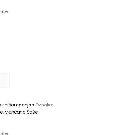
hite
e za šampanjac
Oznake:
le
,
vjenčane čaše
hite