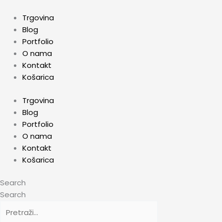
Skip
Vjenčana
to
čaša
Trgovina
content
za
Blog
šampanjac
Portfolio
Snow
O nama
White
Kontakt
količina
Košarica
Trgovina
Blog
Portfolio
O nama
Kontakt
Košarica
Search
Search