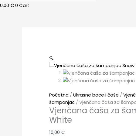
0,00
€
0
Cart
🔍
Početna
/
Ukrasne boce i čaše
/
Vjenč
šampanjac
/ Vjenčana čaša za šampa
Vjenčana čaša za ša
White
10,00
€