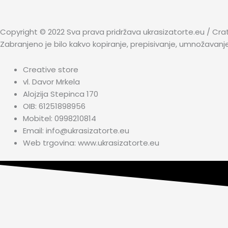
Copyright © 2022 Sva prava pridržava ukrasizatorte.eu / Cra
Zabranjeno je bilo kakvo kopiranje, prepisivanje, umnožavanj
Creative store
vl. Davor Mrkela
Alojzija Stepinca 170
OIB: 61251898956
Mobitel: 0998210814
Email: info@ukrasizatorte.eu
Web trgovina: www.ukrasizatorte.eu