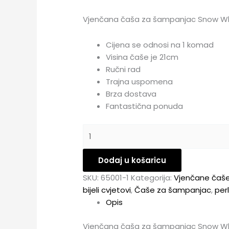
Vjenčana čaša za šampanjac Snow W
Cijena se odnosi na 1 komad
Visina čaše je 21cm
Ručni rad
Trajna uspomena
Brza dostava
Fantastična ponuda
Dodaj u košaricu
SKU:
65001-1
Kategorija:
Vjenčane čaš
bijeli cvjetovi
,
Čaše za šampanjac
,
per
Opis
Vjenčana čaša za šampanjac Snow W