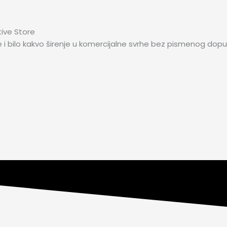
tive Store
e i bilo kakvo širenje u komercijalne svrhe bez pismenog dopu