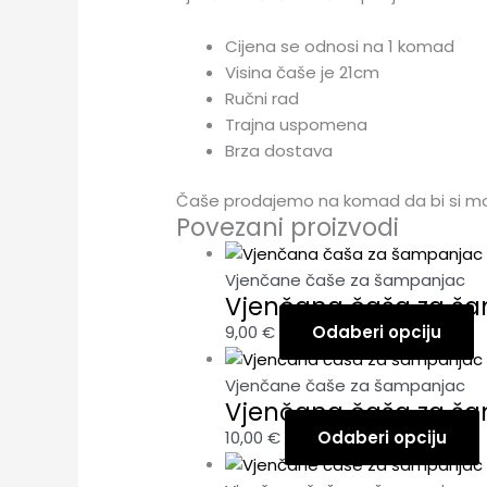
Cijena se odnosi na 1 komad
Visina čaše je 21cm
Ručni rad
Trajna uspomena
Brza dostava
Čaše prodajemo na komad da bi si mog
Povezani proizvodi
Vjenčane čaše za šampanjac
Vjenčana čaša za ša
9,00
€
Odaberi opciju
Vjenčane čaše za šampanjac
Vjenčana čaša za š
10,00
€
Odaberi opciju