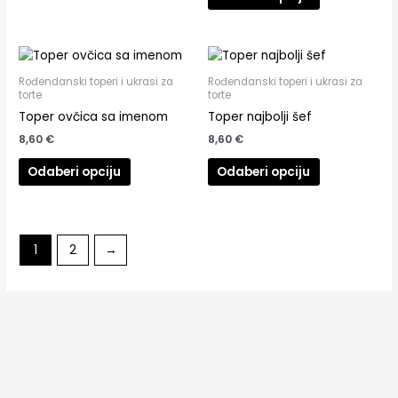
Rođendanski toperi i ukrasi za
Rođendanski toperi i ukrasi za
torte
torte
Toper ovčica sa imenom
Toper najbolji šef
8,60
€
8,60
€
Odaberi opciju
Odaberi opciju
1
2
→