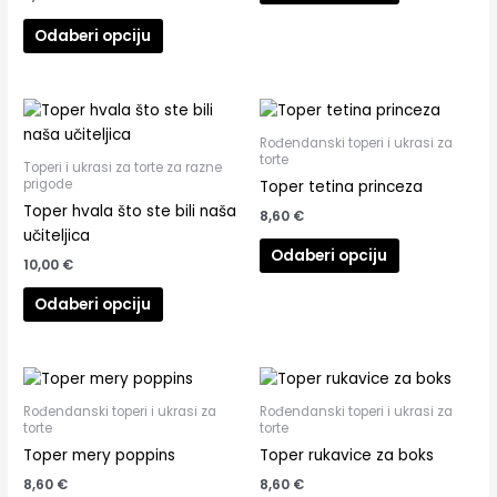
Odaberi opciju
Rođendanski toperi i ukrasi za
torte
Toperi i ukrasi za torte za razne
prigode
Toper tetina princeza
Toper hvala što ste bili naša
8,60
€
učiteljica
Odaberi opciju
10,00
€
Odaberi opciju
Rođendanski toperi i ukrasi za
Rođendanski toperi i ukrasi za
torte
torte
Toper mery poppins
Toper rukavice za boks
8,60
€
8,60
€