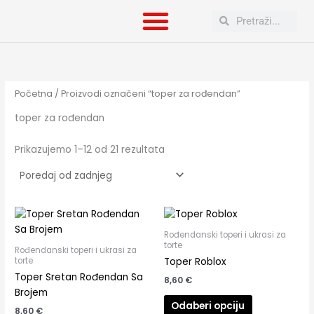
Poredano
Skip
po
Search
Search
to
najnovijem
content
Početna
/ Proizvodi označeni “toper za rođendan”
toper za rođendan
Prikazujemo 1–12 od 21 rezultata
Rođendanski toperi i ukrasi za
torte
Rođendanski toperi i ukrasi za
torte
Toper Roblox
Toper Sretan Rođendan Sa
8,60
€
Brojem
Odaberi opciju
8,60
€