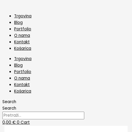
Skip
Modlica
to
Božićno
content
drvce
Trgovina
količina
Blog
Portfolio
O nama
Kontakt
Košarica
Trgovina
Blog
Portfolio
O nama
Kontakt
Košarica
Search
Search
0,00
€
0
Cart