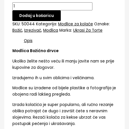
Dodaj u košaricu
SKU:
50044
Kategorija:
Modlice za kolače
Oznake:
Božić
,
Izrezivač
,
Modlica
Marka:
Ukrasi Za Torte
Opis
Modlica Božićno drvce
Ukoliko želite nešto veću ili manju javite nam se prije
kupovine za dogovor.
Izrađujemo ih u svim oblicima i veličinama.
Modlice su izrađene od bijele plastike a fotografija je
obojena radi lakšeg pregleda.
Izrada kolačića je super popularno, ali ručno rezanje
oblika potrajat će dugo i završit ćete s neravnim
slojevima. Rezači kolača za kekse ubrzat će vas
postupak pečenja i ukrašavanja.