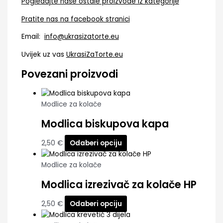
Pogledajte naše ostale proizvode iz kategorije
Pratite nas na facebook stranici
Email:
info@ukrasizatorte.eu
Uvijek uz vas
UkrasiZaTorte.eu
Povezani proizvodi
Modlice za kolače
Modlica biskupova kapa
2,50
€
Odaberi opciju
Modlice za kolače
Modlica izrezivač za kolače HP
2,50
€
Odaberi opciju