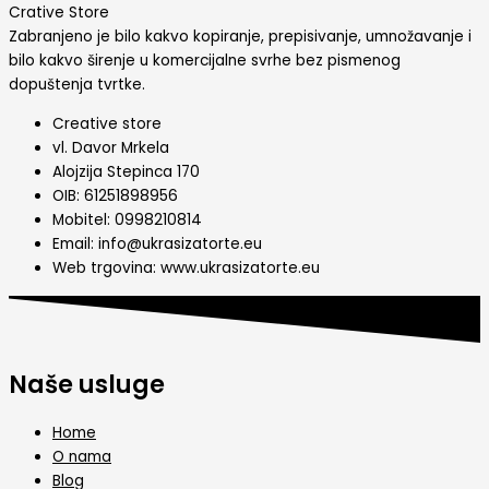
Crative Store
Zabranjeno je bilo kakvo kopiranje, prepisivanje, umnožavanje i
bilo kakvo širenje u komercijalne svrhe bez pismenog
dopuštenja tvrtke.
Creative store
vl. Davor Mrkela
Alojzija Stepinca 170
OIB: 61251898956
Mobitel: 0998210814
Email: info@ukrasizatorte.eu
Web trgovina: www.ukrasizatorte.eu
Naše usluge
Home
O nama
Blog