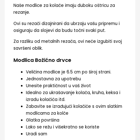
Naše modlice za kolače imaju duboku oštricu za
rezanje.
Ovi su rezači dizajnirani da ubrzaju vašu pripremu i
osiguraju da slojevi da budu točni svaki put.
Za razliku od metalnih rezača, ovi neće izgubiti svoj
savršeni oblik.
Modlica Božićno drvce
Veličina modlice je 6.5 cm po široj strani.
Jednostavna za upotrebu
Unesite praktičnost u vaš život
Idealno za ukrašavanje kolača, kruha, keksa i
izradu kolačića itd.
Zabavite se izrađujući kolačiće s ovim slatkim
modlicama za kolče
Glatka površina
Lako se režu i višekratno se koriste
Uradi sam