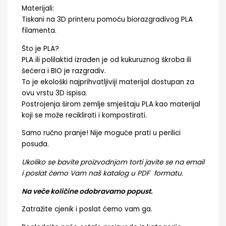
Materijali:
Tiskani na 3D printeru pomoću biorazgradivog PLA
filamenta.
Što je PLA?
PLA ili polilaktid izrađen je od kukuruznog škroba ili
šećera i BIO je razgradiv.
To je ekološki najprihvatljiviji materijal dostupan za
ovu vrstu 3D ispisa.
Postrojenja širom zemlje smještaju PLA kao materijal
koji se može reciklirati i kompostirati.
Samo ručno pranje! Nije moguće prati u perilici
posuđa.
Ukoliko se bavite proizvodnjom torti javite se na email
i poslat ćemo Vam naš katalog u PDF formatu.
Na veće količine odobravamo popust.
Zatražite cjenik i poslat ćemo vam ga.