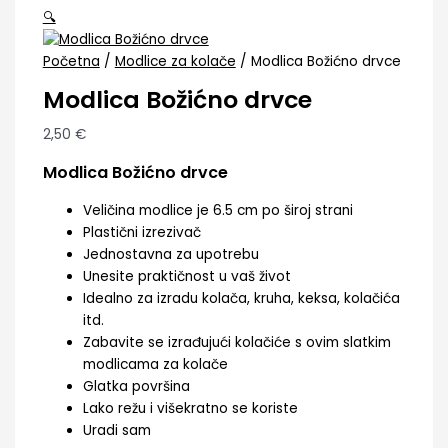
🔍
Početna
/
Modlice za kolače
/ Modlica Božićno drvce
Modlica Božićno drvce
2,50
€
Modlica Božićno drvce
Veličina modlice je 6.5 cm po široj strani
Plastični izrezivač
Jednostavna za upotrebu
Unesite praktičnost u vaš život
Idealno za izradu kolača, kruha, keksa, kolačića
itd.
Zabavite se izrađujući kolačiće s ovim slatkim
modlicama za kolače
Glatka površina
Lako režu i višekratno se koriste
Uradi sam