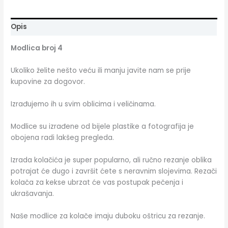
Opis
Modlica broj 4
Ukoliko želite nešto veću ili manju javite nam se prije
kupovine za dogovor.
Izrađujemo ih u svim oblicima i veličinama.
Modlice su izrađene od bijele plastike a fotografija je
obojena radi lakšeg pregleda.
Izrada kolačića je super popularno, ali ručno rezanje oblika
potrajat će dugo i završit ćete s neravnim slojevima. Rezači
kolača za kekse ubrzat će vas postupak pečenja i
ukrašavanja.
Naše modlice za kolače imaju duboku oštricu za rezanje.