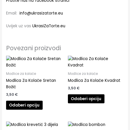
Pratite nas na facebook stranici
Email:
info@ukrasizatorte.eu
Uvijek uz vas
UkrasiZaTorte.eu
Povezani proizvodi
Modlice za kolače
Modlice za kolače
Modlica Za Kolače Sretan
Modlica Za Kolače Kvadrat
Božić
3,50
€
3,50
€
Odaberi opciju
Odaberi opciju