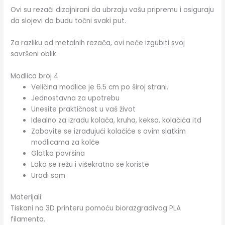
Ovi su rezači dizajnirani da ubrzaju vašu pripremu i osiguraju
da slojevi da budu točni svaki put.
Za razliku od metalnih rezača, ovi neće izgubiti svoj
savršeni oblik.
Modlica broj 4
Veličina modlice je 6.5 cm po široj strani.
Jednostavna za upotrebu
Unesite praktičnost u vaš život
Idealno za izradu kolača, kruha, keksa, kolačića itd
Zabavite se izrađujući kolačiće s ovim slatkim
modlicama za kolče
Glatka površina
Lako se režu i višekratno se koriste
Uradi sam
Materijali:
Tiskani na 3D printeru pomoću biorazgradivog PLA
filamenta.