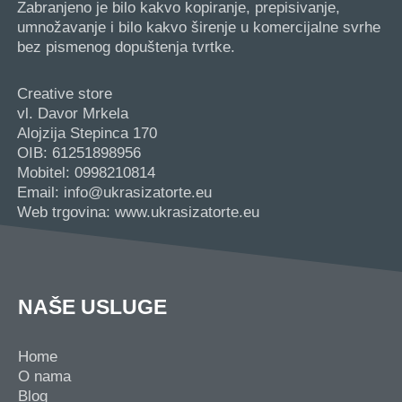
Zabranjeno je bilo kakvo kopiranje, prepisivanje,
umnožavanje i bilo kakvo širenje u komercijalne svrhe
bez pismenog dopuštenja tvrtke.
Creative store
vl. Davor Mrkela
Alojzija Stepinca 170
OIB: 61251898956
Mobitel: 0998210814
Email: info@ukrasizatorte.eu
Web trgovina: www.ukrasizatorte.eu
NAŠE USLUGE
Home
O nama
Blog