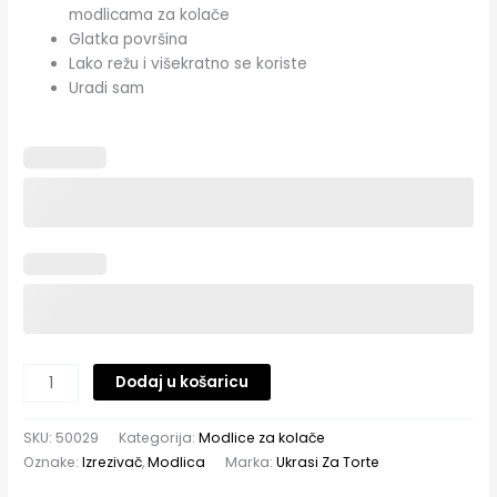
modlicama za kolače
Glatka površina
Lako režu i višekratno se koriste
Uradi sam
Dodaj u košaricu
SKU:
50029
Kategorija:
Modlice za kolače
Oznake:
Izrezivač
,
Modlica
Marka:
Ukrasi Za Torte