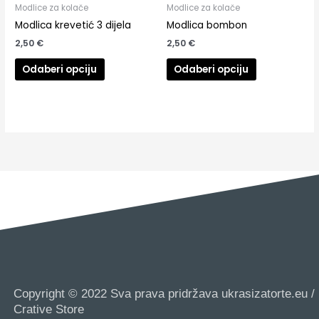
Modlice za kolače
Modlice za kolače
Modlica krevetić 3 dijela
Modlica bombon
2,50
€
2,50
€
Odaberi opciju
Odaberi opciju
Copyright © 2022 Sva prava pridržava ukrasizatorte.eu /
Crative Store