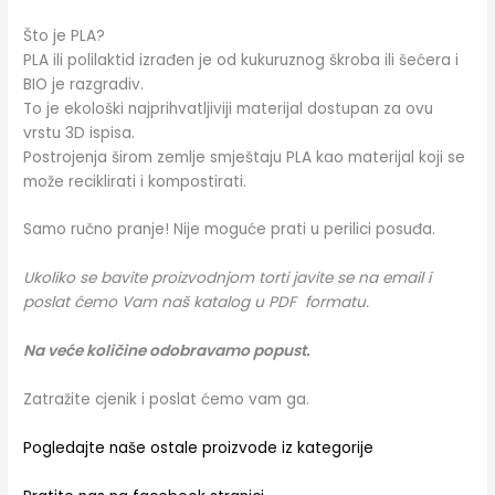
Što je PLA?
PLA ili polilaktid izrađen je od kukuruznog škroba ili šećera i
BIO je razgradiv.
To je ekološki najprihvatljiviji materijal dostupan za ovu
vrstu 3D ispisa.
Postrojenja širom zemlje smještaju PLA kao materijal koji se
može reciklirati i kompostirati.
Samo ručno pranje! Nije moguće prati u perilici posuđa.
Ukoliko se bavite proizvodnjom torti javite se na email i
poslat ćemo Vam naš katalog u PDF formatu.
Na veće količine odobravamo popust.
Zatražite cjenik i poslat ćemo vam ga.
Pogledajte naše ostale proizvode iz kategorije