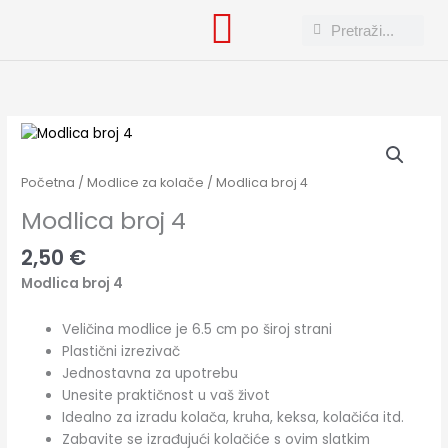
Skip
Search
Search
to
content
Modlica
broj
4
Početna
/
Modlice za kolače
/ Modlica broj 4
količina
Modlica broj 4
2,50
€
Modlica broj 4
Veličina modlice je 6.5 cm po široj strani
Plastični izrezivač
Jednostavna za upotrebu
Unesite praktičnost u vaš život
Idealno za izradu kolača, kruha, keksa, kolačića itd.
Zabavite se izrađujući kolačiće s ovim slatkim