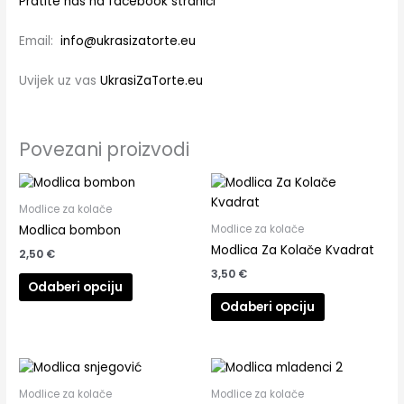
Pratite nas na facebook stranici
Email:
info@ukrasizatorte.eu
Uvijek uz vas
UkrasiZaTorte.eu
Povezani proizvodi
Modlice za kolače
Modlice za kolače
Modlica bombon
Modlica Za Kolače Kvadrat
2,50
€
3,50
€
Odaberi opciju
Odaberi opciju
Modlice za kolače
Modlice za kolače