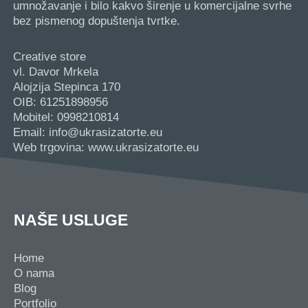
umnožavanje i bilo kakvo širenje u komercijalne svrhe
bez pismenog dopuštenja tvrtke.
Creative store
vl. Davor Mrkela
Alojzija Stepinca 170
OIB: 61251898956
Mobitel: 0998210814
Email: info@ukrasizatorte.eu
Web trgovina: www.ukrasizatorte.eu
NAŠE USLUGE
Home
O nama
Blog
Portfolio