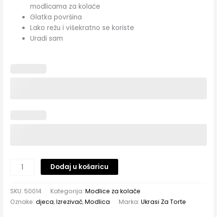
modlicama za kolače
Glatka površina
Lako režu i višekratno se koriste
Uradi sam
Dodaj u košaricu
SKU:
50014
Kategorija:
Modlice za kolače
Oznake:
djeca
,
Izrezivač
,
Modlica
Marka:
Ukrasi Za Torte