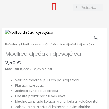
Skip
Search
Search
to
content
Modlica
dječak
i
Početna
/
Modlice za kolače
/ Modlica dječak i djevojčica
djevojčica
Modlica dječak i djevojčica
količina
2,50
€
Modlica dječak i djevojčica
Veličina modlice je 10 cm po široj strani
Plastični izrezivač
Jednostavna za upotrebu
Unesite praktičnost u vaš život
Idealno za izradu kolača, kruha, keksa, kolačića itd.
Zabavite se izrađujući kolačiće s ovim slatkim