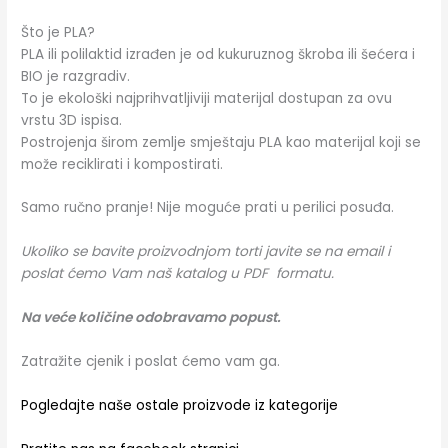
Što je PLA?
PLA ili polilaktid izrađen je od kukuruznog škroba ili šećera i
BIO je razgradiv.
To je ekološki najprihvatljiviji materijal dostupan za ovu
vrstu 3D ispisa.
Postrojenja širom zemlje smještaju PLA kao materijal koji se
može reciklirati i kompostirati.
Samo ručno pranje! Nije moguće prati u perilici posuđa.
Ukoliko se bavite proizvodnjom torti javite se na email i
poslat ćemo Vam naš katalog u PDF formatu.
Na veće količine odobravamo popust.
Zatražite cjenik i poslat ćemo vam ga.
Pogledajte naše ostale proizvode iz kategorije