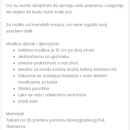
Ovi su rezači dizajnirani da ubrzaju vašu pripremu i osiguraju
da slojevi da budu točni svaki put.
Za razliku od metalnih rezača, ovi neće izgubiti svoj
savršeni oblik.
Modlica dječak i djevojčica
Veličina modlice je 10 cm po široj strani.
Jednostavna za upotrebu
Unesite praktičnost u vaš život
Idealno za izradu kolača, kruha, keksa, kolačića itd
Zabavite se izrađujući kolačiće s ovim slatkim
modlicama za kolče
Glatka površina
Lako se režu i višekratno se koriste
Uradi sam
Materijali:
Tiskani na 3D printeru pomoću biorazgradivog PLA
filamenta.