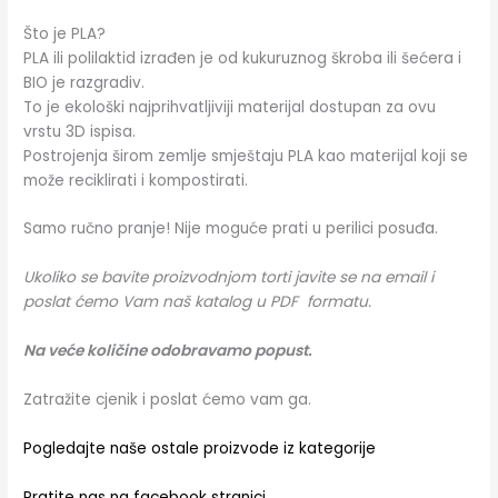
Što je PLA?
PLA ili polilaktid izrađen je od kukuruznog škroba ili šećera i
BIO je razgradiv.
To je ekološki najprihvatljiviji materijal dostupan za ovu
vrstu 3D ispisa.
Postrojenja širom zemlje smještaju PLA kao materijal koji se
može reciklirati i kompostirati.
Samo ručno pranje! Nije moguće prati u perilici posuđa.
Ukoliko se bavite proizvodnjom torti javite se na email i
poslat ćemo Vam naš katalog u PDF formatu.
Na veće količine odobravamo popust.
Zatražite cjenik i poslat ćemo vam ga.
Pogledajte naše ostale proizvode iz kategorije
Pratite nas na facebook stranici