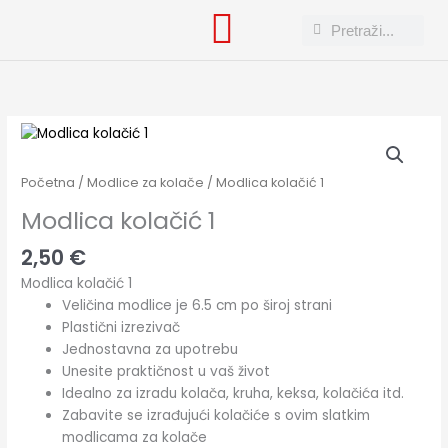
Skip
Search
Search
to
content
Modlica
kolačić
1
Početna
/
Modlice za kolače
/ Modlica kolačić 1
količina
Modlica kolačić 1
2,50
€
Modlica kolačić 1
Veličina modlice je 6.5 cm po široj strani
Plastični izrezivač
Jednostavna za upotrebu
Unesite praktičnost u vaš život
Idealno za izradu kolača, kruha, keksa, kolačića itd.
Zabavite se izrađujući kolačiće s ovim slatkim
modlicama za kolače