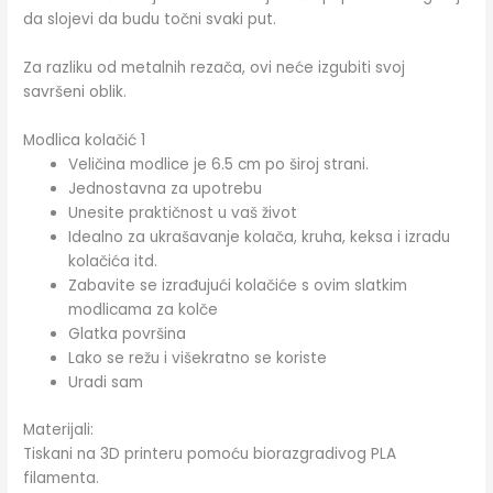
da slojevi da budu točni svaki put.
Za razliku od metalnih rezača, ovi neće izgubiti svoj
savršeni oblik.
Modlica kolačić 1
Veličina modlice je 6.5 cm po široj strani.
Jednostavna za upotrebu
Unesite praktičnost u vaš život
Idealno za ukrašavanje kolača, kruha, keksa i izradu
kolačića itd.
Zabavite se izrađujući kolačiće s ovim slatkim
modlicama za kolče
Glatka površina
Lako se režu i višekratno se koriste
Uradi sam
Materijali:
Tiskani na 3D printeru pomoću biorazgradivog PLA
filamenta.