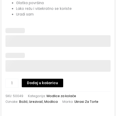
Glatka površina
Lako režu i višekratno se koriste
Uradi sam
Dodaj u košaricu
SKU:
50049
Kategorija:
Modlice za kolače
Oznake:
Božić
,
Izrezivač
,
Modlica
Marka:
Ukrasi Za Torte