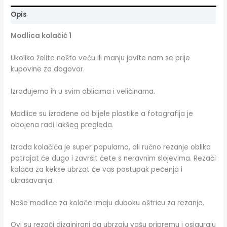
Opis
Modlica kolačić 1
Ukoliko želite nešto veću ili manju javite nam se prije
kupovine za dogovor.
Izrađujemo ih u svim oblicima i veličinama.
Modlice su izrađene od bijele plastike a fotografija je
obojena radi lakšeg pregleda.
Izrada kolačića je super popularno, ali ručno rezanje oblika
potrajat će dugo i završit ćete s neravnim slojevima. Rezači
kolača za kekse ubrzat će vas postupak pečenja i
ukrašavanja.
Naše modlice za kolače imaju duboku oštricu za rezanje.
Ovi su rezači dizajnirani da ubrzaju vašu pripremu i osiguraju