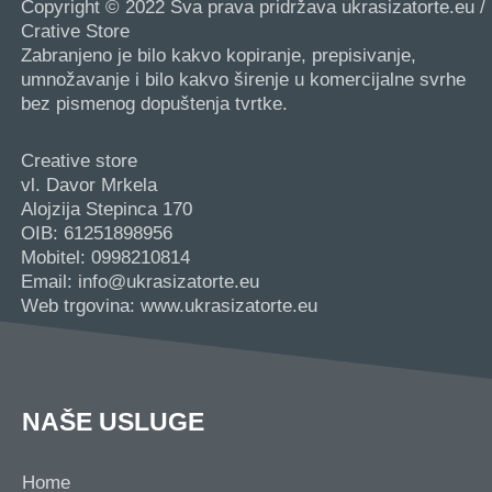
Copyright © 2022 Sva prava pridržava ukrasizatorte.eu /
Crative Store
Zabranjeno je bilo kakvo kopiranje, prepisivanje,
umnožavanje i bilo kakvo širenje u komercijalne svrhe
bez pismenog dopuštenja tvrtke.
Creative store
vl. Davor Mrkela
Alojzija Stepinca 170
OIB: 61251898956
Mobitel: 0998210814
Email: info@ukrasizatorte.eu
Web trgovina: www.ukrasizatorte.eu
NAŠE USLUGE
Home