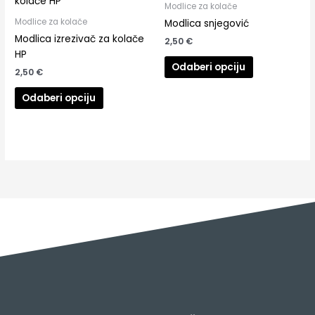
Modlice za kolače
Modlice za kolače
Modlica snjegović
Modlica izrezivač za kolače
2,50
€
HP
Odaberi opciju
2,50
€
Odaberi opciju