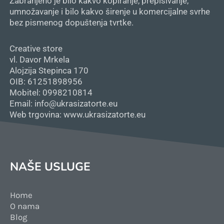
Zabranjeno je bilo kakvo kopiranje, prepisivanje,
umnožavanje i bilo kakvo širenje u komercijalne svrhe
bez pismenog dopuštenja tvrtke.
Creative store
vl. Davor Mrkela
Alojzija Stepinca 170
OIB: 61251898956
Mobitel: 0998210814
Email: info@ukrasizatorte.eu
Web trgovina: www.ukrasizatorte.eu
NAŠE USLUGE
Home
O nama
Blog