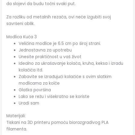
da slojevi da budu točni svaki put.
Za razliku od metalnih rezača, ovi neće izgubiti svoj
savršeni oblik.
Modlica Kuća 3
Veličina modlice je 6.5 cm po široj strani.
Jednostavna za upotrebu
Unesite praktičnost u vaš život
Idealno za ukrašavanje kolača, kruha, keksa i izradu
kolačića itd.
Zabavite se izrađujući kolačiće s ovim slatkim
modlicama za kolče
Glatka površina
Lako se režu i višekratno se koriste
Uradi sam
Materijali:
Tiskani na 3D printeru pomoću biorazgradivog PLA
filamenta.