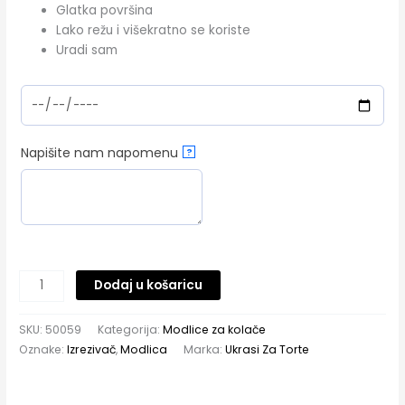
Glatka površina
Lako režu i višekratno se koriste
Uradi sam
Napišite nam napomenu
?
Dodaj u košaricu
SKU:
50059
Kategorija:
Modlice za kolače
Oznake:
Izrezivač
,
Modlica
Marka:
Ukrasi Za Torte