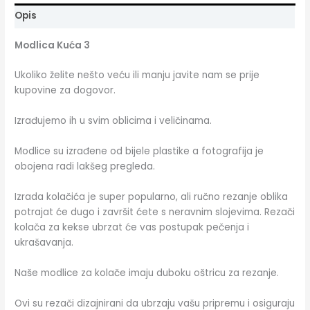
Opis
Modlica Kuća 3
Ukoliko želite nešto veću ili manju javite nam se prije
kupovine za dogovor.
Izrađujemo ih u svim oblicima i veličinama.
Modlice su izrađene od bijele plastike a fotografija je
obojena radi lakšeg pregleda.
Izrada kolačića je super popularno, ali ručno rezanje oblika
potrajat će dugo i završit ćete s neravnim slojevima. Rezači
kolača za kekse ubrzat će vas postupak pečenja i
ukrašavanja.
Naše modlice za kolače imaju duboku oštricu za rezanje.
Ovi su rezači dizajnirani da ubrzaju vašu pripremu i osiguraju