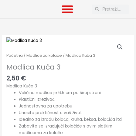
Skip
Search
Search
to
content
Modlica
Kuća
3
Početna
/
Modlice za kolače
/ Modlica Kuća 3
količina
Modlica Kuća 3
2,50
€
Modlica Kuća 3
Veličina modlice je 6.5 cm po široj strani
Plastični izrezivač
Jednostavna za upotrebu
Unesite praktičnost u vaš život
Idealno za izradu kolača, kruha, keksa, kolačića itd.
Zabavite se izrađujući kolačiće s ovim slatkim
modlicama za kolače