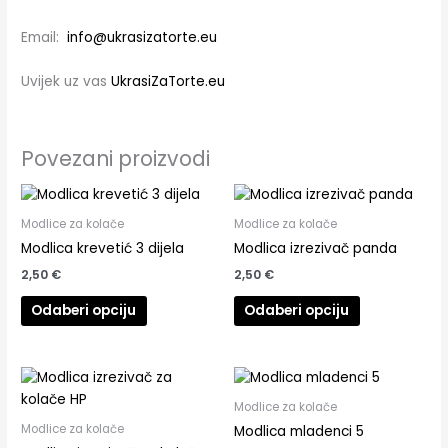
Email:
info@ukrasizatorte.eu
Uvijek uz vas
UkrasiZaTorte.eu
Povezani proizvodi
Modlice za kolače
Modlice za kolače
Modlica krevetić 3 dijela
Modlica izrezivač panda
2,50
€
2,50
€
Odaberi opciju
Odaberi opciju
Modlice za kolače
Modlice za kolače
Modlica mladenci 5